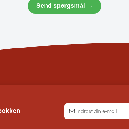
Send spørgsmål →
dbakken