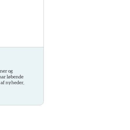
oner og
 har løbende
 af nyheder,