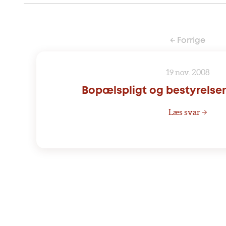
← Forrige
19 nov. 2008
Bopælspligt og bestyrelse
Læs svar →