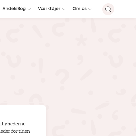
AndelsBog
Værktøjer
Om os
mulighederne
heder for tiden