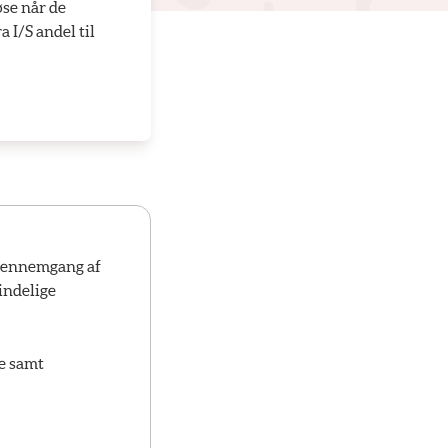
øse når de
 I/S andel til
gennemgang af
indelige
re samt