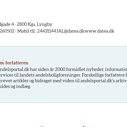
ade 4 · 2800 Kgs. Lyngby
5260502 · Mobil tlf.: 24431144
JAL@datea.dk
www.datea.dk
m forfatteren
ndelsportal.dk har siden år 2000 formidlet nyheder, informati
ervices til landets andelsboligforeninger. Forskellige forfattere
krevet artikler og bidraget med viden til andelsportal.dk’s arkiv
uides og indlæg.