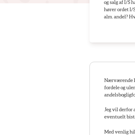
og salg af I/S
hører ordet I/
alm. andel? H
Nærværende hj
fordele og ul
andelsbogligf
Jeg vil derfor
eventuelt bist
Med venlig hi