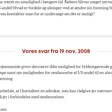
 har været en umulighed i længere tid. Købere bliver meget nerv
S-andel! Hvad er fordele og ulemper ved at ændre sin forening fra
vem kontakter man for at undersøge om det er muligt?
Vores svar fra
19 nov. 2008
emmeside giver desværre ikke mulighed for fyldestgørende 
empe samt om muligheden for omdannelse af I/S-andel til en alm
orening.
 anbefale, at I kontakter en advokat, som kan rådgive jer nærme
å jer i forbindelse med omdannelsen.
lsen