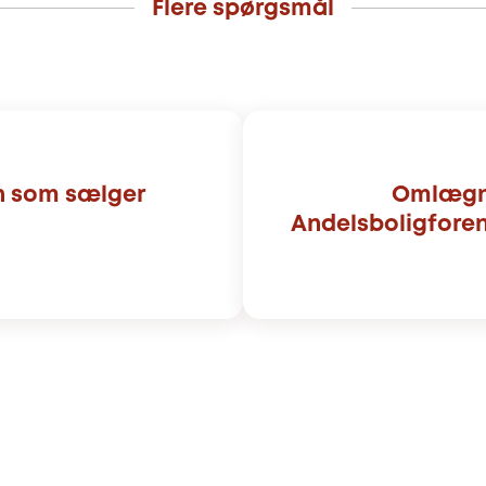
Flere spørgsmål
n som sælger
Omlægni
Andelsboligforeni