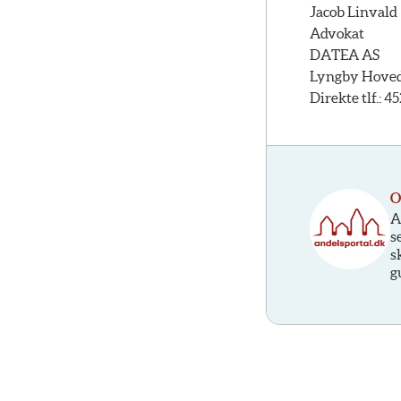
Jacob Linvald
Advokat
DATEA AS
Lyngby Hovedg
Direkte tlf.: 4
O
A
s
s
g