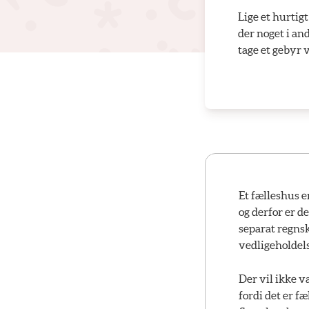
Lige et hurtigt
der noget i an
tage et gebyr v
Et fælleshus er
og derfor er de
separat regnsk
vedligeholdels
Der vil ikke væ
fordi det er f