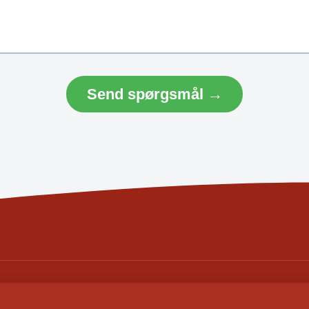
Send spørgsmål →