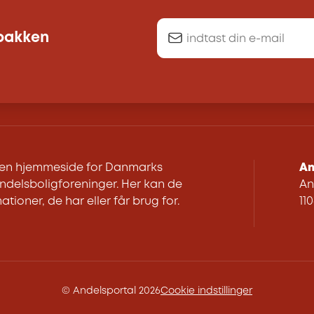
dbakken
r en hjemmeside for Danmarks
An
delsboligforeninger. Her kan de
An
ationer, de har eller får brug for.
11
© Andelsportal 2026
Cookie indstillinger