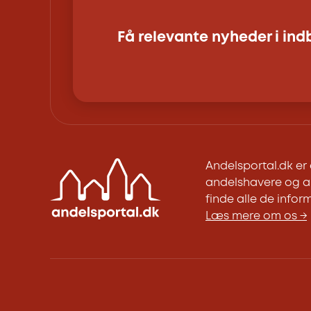
Få relevante nyheder i in
Andelsportal.dk e
andelshavere og an
finde alle de inform
Læs mere om os →