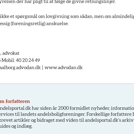
tyrelsen der har pligt til at følge de givne retningslinjer.
s ikke et spørgsmål om lovgivning som sådan, men om almindeli
sig (foreningsretlig) anskuelse.
, advokat
5 Mobil: 40 20 24 49
@aalborg.advodan.dk | www.advodan.dk
m forfatteren
ndelsportal.dk har siden år 2000 formidlet nyheder, informati
ervices til landets andelsboligforeninger. Forskellige forfattere
krevet artikler og bidraget med viden til andelsportal.dk’s arkiv
uides og indlæg.