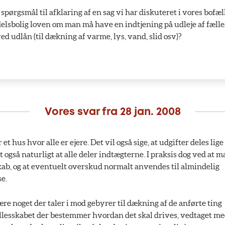
 spørgsmål til afklaring af en sag vi har diskuteret i vores bofæl
delsbolig loven om man må have en indtjening på udleje af fæll
ed udlån (til dækning af varme, lys, vand, slid osv)?
Vores svar fra
28 jan. 2008
 et hus hvor alle er ejere. Det vil også sige, at udgifter deles lig
t også naturligt at alle deler indtægterne. I praksis dog ved at m
ab, og at eventuelt overskud normalt anvendes til almindelig
e.
re noget der taler i mod gebyrer til dækning af de anførte ting  
ællesskabet der bestemmer hvordan det skal drives, vedtaget m