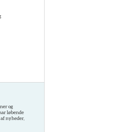
g
oner og
 har løbende
 af nyheder,