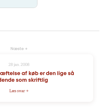
Næste →
28 jan. 2008
æftelse af køb er den lige så
dende som skriftlig
Læs svar →