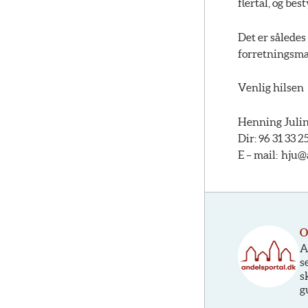
flertal, og bes
Det er sålede
forretningsmæs
Venlig hilsen
Henning Julin
Dir: 96 31 33 2
E – mail: hju
O
A
s
s
g