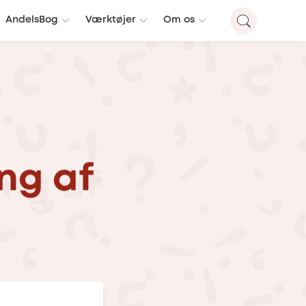
AndelsBog
Værktøjer
Om os
ing
af