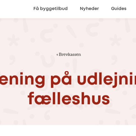
Få byggetilbud
Nyheder
Guides
«
Brevkassen
jening
på
udlejn
fælleshus