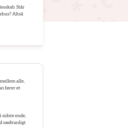
lesskab. Står
eshus? Altså
e mellem alle,
an fører et
i sidste ende,
ed sædvanligt