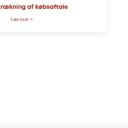
trækning af købsaftale
Læs svar →