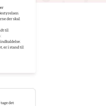
nær
Bestyrelsen
rne der skal
dt til
s
 indkaldelse.
 er i stand til
 tage det