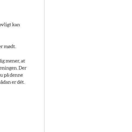
ovligt kan
er mødt.
dig mener, at
reningen. Der
 du på denne
ådan er dét.