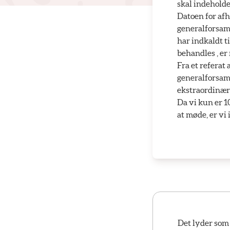
skal indehold
Datoen for afh
generalforsaml
har indkaldt t
behandles , er
Fra et referat 
generalforsaml
ekstraordinær 
Da vi kun er 10
at møde, er vi 
Det lyder som 