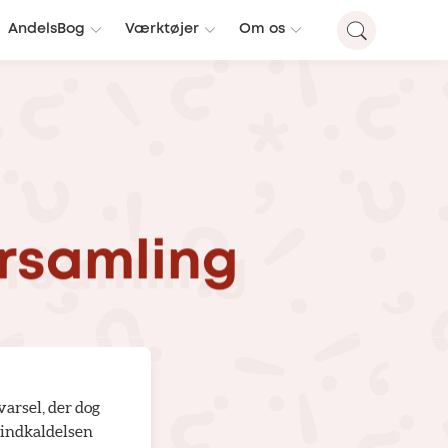
AndelsBog
Værktøjer
Om os
rsamling
varsel, der dog
 indkaldelsen