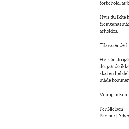
forbehold, at 
Hvis du ikke 
fremgangsmåden
afholdes.
Tilsvarende f
Hvis en dirige
det gør de ikk
skal en hel del
måde kommer ti
Venlig hilsen
Per Nielsen
Partner | Advo