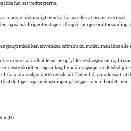
jeg ikke har set vedtægterne.
kan møde, er det muligt overfor formanden at protestere mod
, og så må dirigenten tage stilling til, om generalforsamling l
remgangsmåde kan anvendes, såfremt du møder, men ikke alle 
nt vurderer, at indkaldelserne opfylder vedtægterne  og du sta
e  er næste skridt en sagsanlæg, hvor du sagsøger andelsboligfo
 til, for at du vælger dette retsskridt. Det er lidt paradoksalt, at
l at deltage i sagsomkostninger på begge sider af bordet  men s
kat (H)