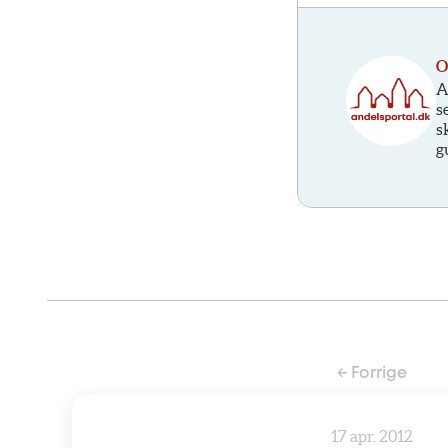
O
A
s
s
g
← Forrige
17 apr. 2012