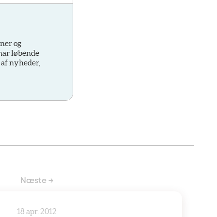
oner og
 har løbende
 af nyheder,
Næste →
18 apr. 2012