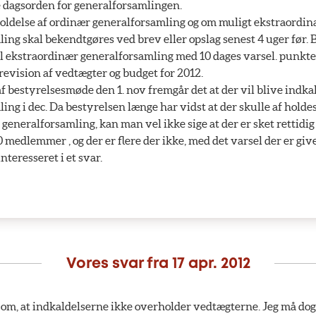
e dagsorden for generalforsamlingen.
oldelse af ordinær generalforsamling og om muligt ekstraordi
ing skal bekendtgøres ved brev eller opslag senest 4 uger før. 
il ekstraordinær generalforsamling med 10 dages varsel. punkte
 revision af vedtægter og budget for 2012.
af bestyrelsesmøde den 1. nov fremgår det at der vil blive indkal
ing i dec. Da bestyrelsen længe har vidst at der skulle af holde
generalforsamling, kan man vel ikke sige at der er sket rettidig
 medlemmer , og der er flere der ikke, med det varsel der er givet,
interesseret i et svar.
Vores svar fra
17 apr. 2012
om, at indkaldelserne ikke overholder vedtægterne. Jeg må dog