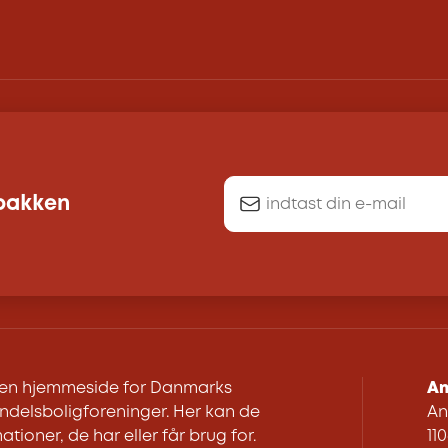
dbakken
r en hjemmeside for Danmarks
An
delsboligforeninger. Her kan de
An
ationer, de har eller får brug for.
11