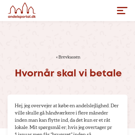
«
Brevkassen
Hvornår
skal
vi
betale
Hej, jeg overvejer at købe en andelslejlighed. Der
ville skulle gå håndværkere i flere måneder
inden man kan flytte ind, da det kun er et råt
lokale. Mit spørgsmål er; hvis jeg overtager pr
1.januar men får “brugsret” inden så