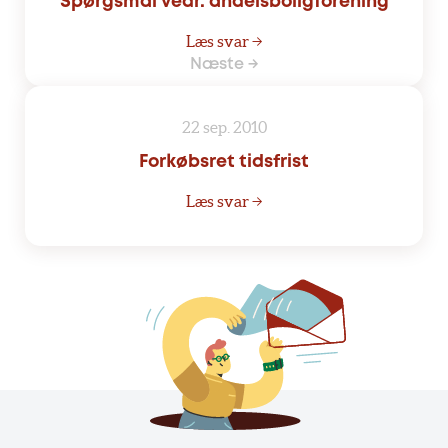
Spørgsmål vedr. andelsboligforening
Læs svar →
Næste →
22 sep. 2010
Forkøbsret tidsfrist
Læs svar →