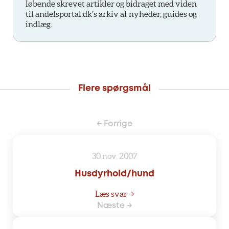
løbende skrevet artikler og bidraget med viden
til andelsportal.dk’s arkiv af nyheder, guides og
indlæg.
Flere spørgsmål
← Forrige
30 nov. 2007
Husdyrhold/hund
Læs svar →
Næste →