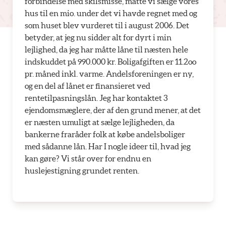
forbindelse med skilsmisse, måtte vi sælge vores
hus til en mio. under det vi havde regnet med og
som huset blev vurderet til i august 2006. Det
betyder, at jeg nu sidder alt for dyrt i min
lejlighed, da jeg har måtte låne til næsten hele
indskuddet på 990.000 kr. Boligafgiften er 11.2oo
pr. måned inkl. varme. Andelsforeningen er ny,
og en del af lånet er finansieret ved
rentetilpasningslån. Jeg har kontaktet 3
ejendomsmæglere, der af den grund mener, at det
er næsten umuligt at sælge lejligheden, da
bankerne fraråder folk at købe andelsboliger
med sådanne lån. Har I nogle ideer til, hvad jeg
kan gøre? Vi står over for endnu en
huslejestigning grundet renten.