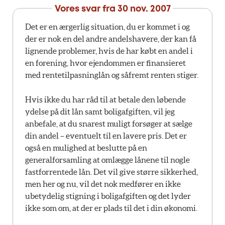
Vores svar fra
30 nov. 2007
Det er en ærgerlig situation, du er kommet i og
der er nok en del andre andelshavere, der kan få
lignende problemer, hvis de har købt en andel i
en forening, hvor ejendommen er finansieret
med rentetilpasninglån og såfremt renten stiger.
Hvis ikke du har råd til at betale den løbende
ydelse på dit lån samt boligafgiften, vil jeg
anbefale, at du snarest muligt forsøger at sælge
din andel – eventuelt til en lavere pris. Det er
også en mulighed at beslutte på en
generalforsamling at omlægge lånene til nogle
fastforrentede lån. Det vil give større sikkerhed,
men her og nu, vil det nok medfører en ikke
ubetydelig stigning i boligafgiften og det lyder
ikke som om, at der er plads til det i din økonomi.