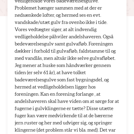
vedligeholde vores badeværelsesgulve.
Problemet hænger sammen med at der er
nedsænkede lofter, og hermed ses en evt.
vandskade/utæt gulv fra ovenbo ikke i tide.
Vores vedtægter siger, at alt indvendig
vedligeholdelse påhviler andelshaveren. Også
bedeværelsesgulv samt gulvafløb. Foreningen
dækker i forhold til gulvafløb, faldstamme til og
med vandlås, men altsår ikke selve gulvafløbet.
Jeg mener at huske som håndværker gennem
tiden (er selv 61 år), at have tolket
badeværelsesgulve som fast bygningsdel, og
hermed at vedligeholdelsen ligger hos
foreningen. Kan en forening forlange , at
andelshaveren skal have viden om at sørge for at
fugerne i gulvklingerne er tætte? Disse utætte
fuger kan være medvirkende til at de bærerne
jern ruster og her med udviger sig, og springer
klingerne (det problem står vi bla. med). Det var