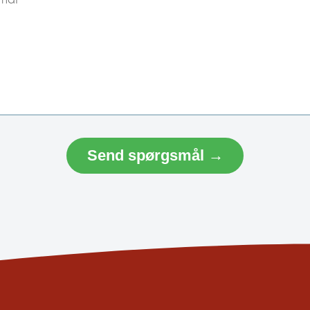
Send spørgsmål →