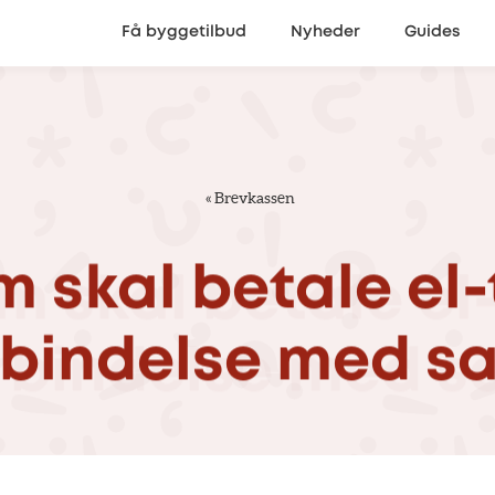
Få byggetilbud
Nyheder
Guides
«
Brevkassen
m
skal
betale
el-
rbindelse
med
sa