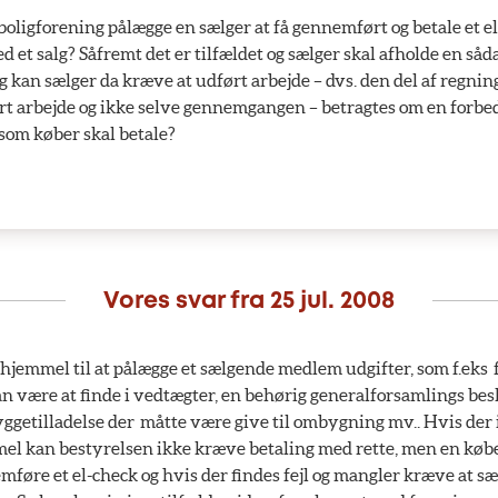
oligforening pålægge en sælger at få gennemført og betale et el-
d et salg? Såfremt det er tilfældet og sælger skal afholde en såda
 kan sælger da kræve at udført arbejde – dvs. den del af regnin
rt arbejde og ikke selve gennemgangen – betragtes om en forbe
som køber skal betale?
Vores svar fra
25 jul. 2008
hjemmel til at pålægge et sælgende medlem udgifter, som f.eks f
 være at finde i vedtægter, en behørig generalforsamlings besl
ggetilladelse der måtte være give til ombygning mv.. Hvis der 
el kan bestyrelsen ikke kræve betaling med rette, men en købe
føre et el-check og hvis der findes fejl og mangler kræve at sæ