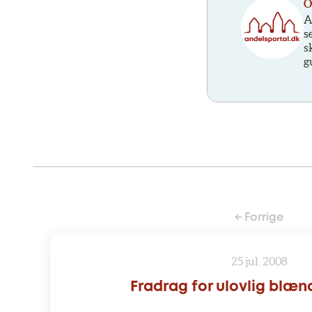
O
A
s
s
g
← Forrige
25 jul. 2008
Fradrag for ulovlig blæn