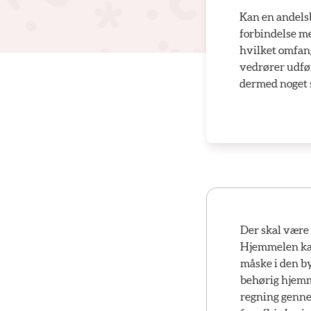
Kan en andelsb
forbindelse me
hvilket omfang
vedrører udfø
dermed noget 
Der skal være 
Hjemmelen kan
måske i den by
behørig hjemm
regning gennem