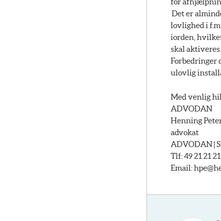
for afhjælpnin
Det er almind
lovlighed i f.
iorden, hvilke
skal aktiveres
Forbedringer d
ulovlig instal
Med venlig hi
ADVODAN
Henning Pete
advokat
ADVODAN | Str
Tlf: 49 21 21 21
Email:
hpe@hel