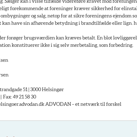
g. Sælger kan i visse tilfælde videreføre kravet mod foreningen
eligt forekommende at foreninger kræver sikkerhed for elinsta
m ombygninger og salg, netop for at sikre foreningens ejendom so
t kan have sin afhørende betydning i brandtilfælde eller lign. 
.
er forøger brugsværdien kan kræves betalt. En blot lovliggørel
lation konstituerer ikke i sig selv merbetaling, som forbedring.
lsen
rsen
andgade 51 | 3000 Helsingør
 | Fax: 49 21 58 30
singoer.advodan.dk ADVODAN – et netværk til forskel