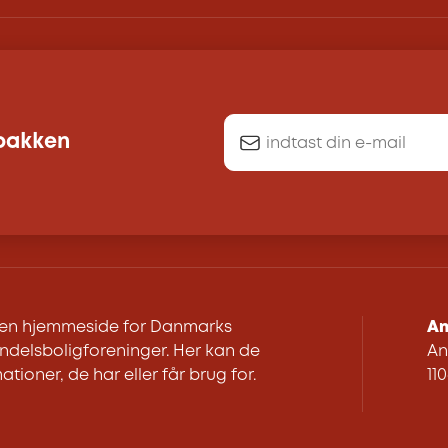
dbakken
r en hjemmeside for Danmarks
An
delsboligforeninger. Her kan de
An
ationer, de har eller får brug for.
11