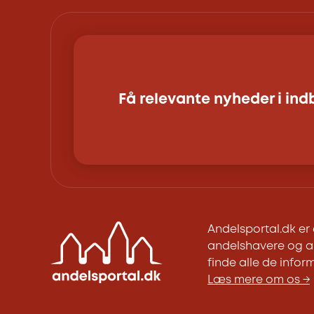
Få relevante nyheder i in
Andelsportal.dk e
andelshavere og an
finde alle de inform
Læs mere om os →