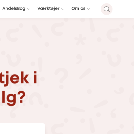
AndelsBog
Værktøjer
Om os
tjek
i
lg?