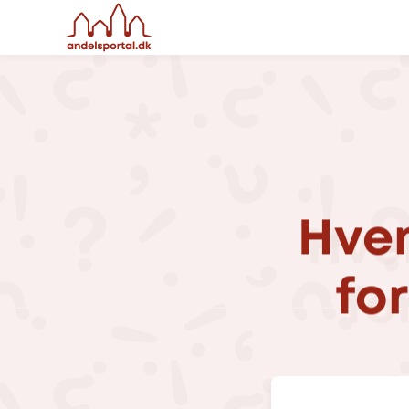
Hve
fo