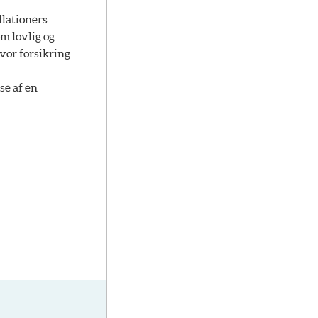
.
llationers
m lovlig og
hvor forsikring
se af en