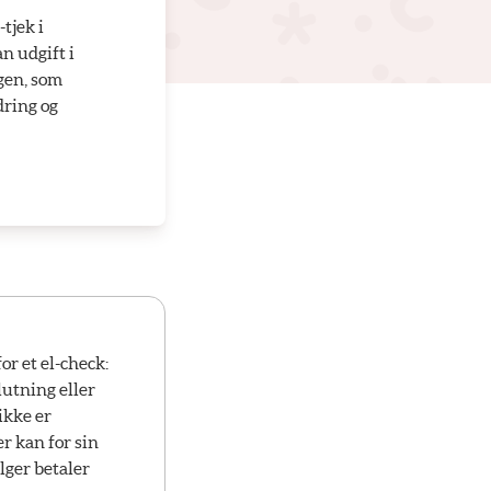
tjek i
n udgift i
gen, som
dring og
or et el-check:
utning eller
ikke er
r kan for sin
lger betaler