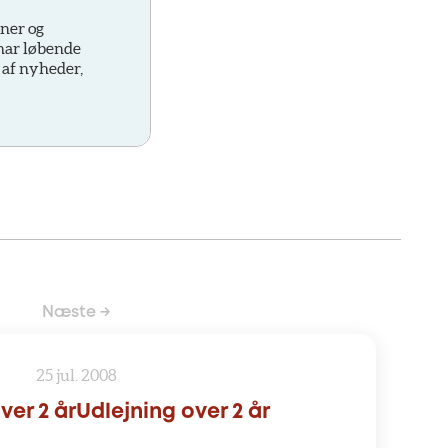
oner og
 har løbende
 af nyheder,
Næste →
25 jul. 2008
ver 2 årUdlejning over 2 år