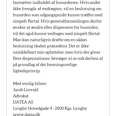
fastsætter indholdet af husordenen. Hvis andet
ikke fremgår af vedtægten, vil en beslutning om
husorden som udgangspunkt kunne træffes med
simpelt flertal. Hvis generalforsamlingen derfor
ønsker at ændre eller dispensere for husorden,
vil det også kunne vedtages med simpelt flertal.
Man kan naturligvis drøfte om en sådan
beslutning skaber præcedens. Det er ikke
umiddelbart min opfattelse, men hvis der gives
flere dispensationer, bevæger vi os nok derhen af
på grundlag af det foreningsretlige
lighedsprincip.
Med venlig hilsen
Jacob Linvald
Advokat
DATEA AS
Lyngby Hovedgade 4 · 2800 Kgs. Lyngby
www.datea.dk