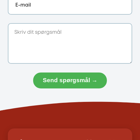
E-mail
Send spørgsmål →