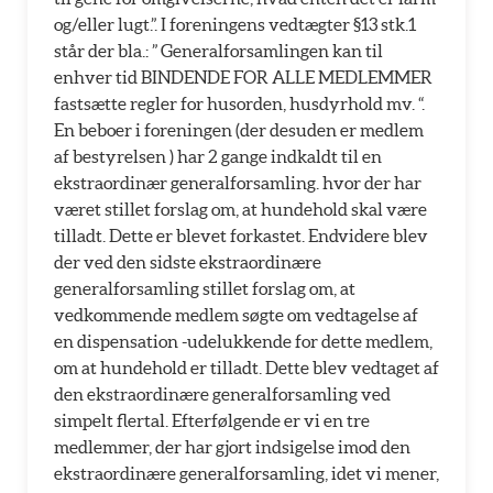
og/eller lugt.”. I foreningens vedtægter §13 stk.1
står der bla.: ” Generalforsamlingen kan til
enhver tid BINDENDE FOR ALLE MEDLEMMER
fastsætte regler for husorden, husdyrhold mv. “.
En beboer i foreningen (der desuden er medlem
af bestyrelsen ) har 2 gange indkaldt til en
ekstraordinær generalforsamling. hvor der har
været stillet forslag om, at hundehold skal være
tilladt. Dette er blevet forkastet. Endvidere blev
der ved den sidste ekstraordinære
generalforsamling stillet forslag om, at
vedkommende medlem søgte om vedtagelse af
en dispensation -udelukkende for dette medlem,
om at hundehold er tilladt. Dette blev vedtaget af
den ekstraordinære generalforsamling ved
simpelt flertal. Efterfølgende er vi en tre
medlemmer, der har gjort indsigelse imod den
ekstraordinære generalforsamling, idet vi mener,