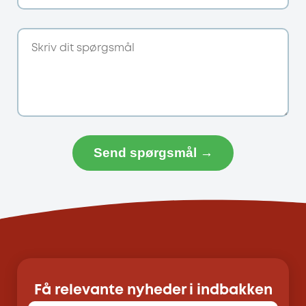
Send spørgsmål →
Få relevante nyheder i indbakken