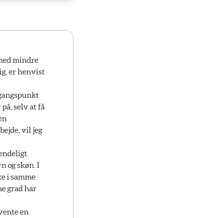
 med mindre
ig, er henvist
udgangspunkt
på, selv at få
en
ejde, vil jeg
endeligt
yn og skøn. I
ke i samme
me grad har
fvente en