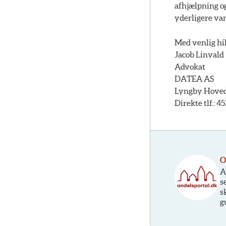
afhjælpning og
yderligere van
Med venlig hi
Jacob Linvald
Advokat
DATEA AS
Lyngby Hovedg
Direkte tlf.: 4
O
A
s
s
g