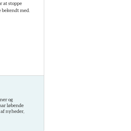
r at stoppe
ke bekendt med.
oner og
 har løbende
 af nyheder,