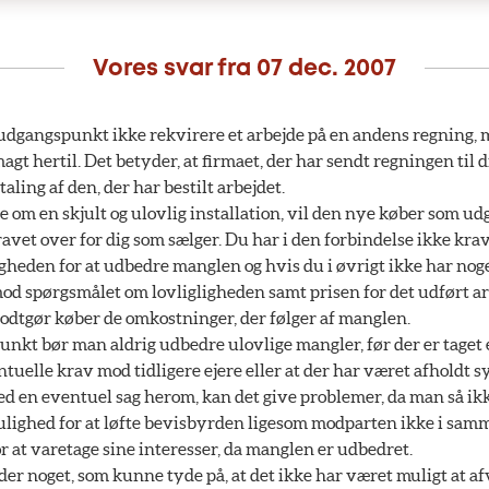
Vores svar fra
07 dec. 2007
dgangspunkt ikke rekvirere et arbejde på en andens regning,
gt hertil. Det betyder, at firmaet, der har sendt regningen til d
taling af den, der har bestilt arbejdet.
le om en skjult og ulovlig installation, vil den nye køber som 
avet over for dig som sælger. Du har i den forbindelse ikke krav 
ligheden for at udbedre manglen og hvis du i øvrigt ikke har nog
d spørgsmålet om lovligligheden samt prisen for det udført arb
 godtgør køber de omkostninger, der følger af manglen.
nkt bør man aldrig udbedre ulovlige mangler, før der er taget 
entuelle krav mod tidligere ejere eller at der har været afholdt s
ed en eventuel sag herom, kan det give problemer, da man så ik
lighed for at løfte bevisbyrden ligesom modparten ikke i sam
 at varetage sine interesser, da manglen er udbedret.
 der noget, som kunne tyde på, at det ikke har været muligt at a