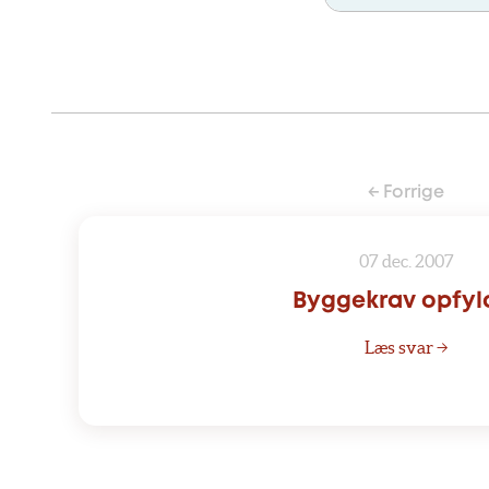
← Forrige
07 dec. 2007
Byggekrav opfyl
Læs svar →