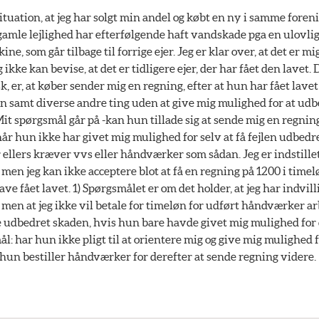
situation, at jeg har solgt min andel og købt en ny i samme foren
 gamle lejlighed har efterfølgende haft vandskade pga en ulovlig
e, som går tilbage til forrige ejer. Jeg er klar over, at det er m
eg ikke kan bevise, at det er tidligere ejer, der har fået den lavet. 
, er, at køber sender mig en regning, efter at hun har fået lavet
samt diverse andre ting uden at give mig mulighed for at udbe
it spørgsmål går på -kan hun tillade sig at sende mig en regnin
 når hun ikke har givet mig mulighed for selv at få fejlen udbedre
r ellers kræver vvs eller håndværker som sådan. Jeg er indstillet
 men jeg kan ikke acceptere blot at få en regning på 1200 i timel
have fået lavet. 1) Spørgsmålet er om det holder, at jeg har indvilli
, men at jeg ikke vil betale for timeløn for udført håndværker arb
e udbedret skaden, hvis hun bare havde givet mig mulighed for d
l: har hun ikke pligt til at orientere mig og give mig mulighed 
 hun bestiller håndværker for derefter at sende regning videre.