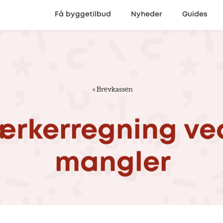
Få byggetilbud
Nyheder
Guides
«
Brevkassen
rkerregning
ve
mangler