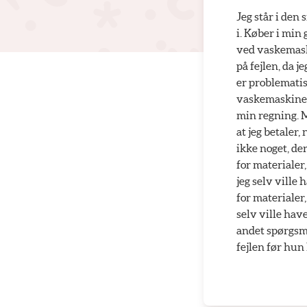
Jeg står i den 
i. Køber i min
ved vaskemaskin
på fejlen, da j
er problematisk
vaskemaskinen 
min regning. M
at jeg betaler,
ikke noget, de
for materialer,
jeg selv ville 
for materialer
selv ville hav
andet spørgsmå
fejlen før hun