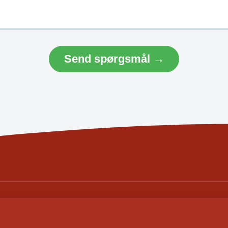
Send spørgsmål →