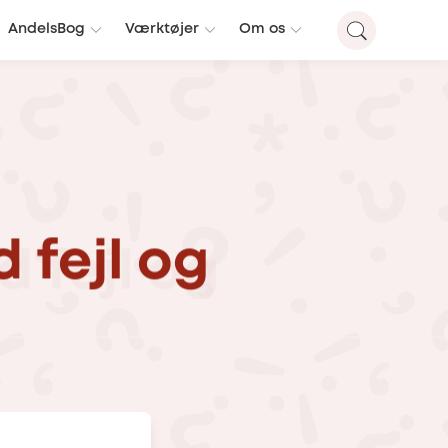
AndelsBog
Værktøjer
Om os
d
fejl
og