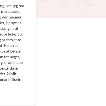
ing, som jeg bor
 installation
ig, der hænger
Det, jeg synes
 slangen til
dre fejlen for
g og forvente
t. Fejlen er
 på at betale
øn for noget,
get i at betale
ejde, da jeg
et. 2) Mit
for at udbedre