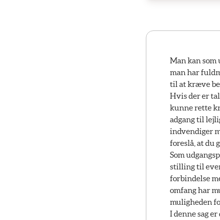
Man kan som u
man har fuldma
til at kræve be
Hvis der er ta
kunne rette kr
adgang til lej
indvendiger mo
foreslå, at du
Som udgangspu
stilling til ev
forbindelse m
omfang har mu
muligheden for
I denne sag er