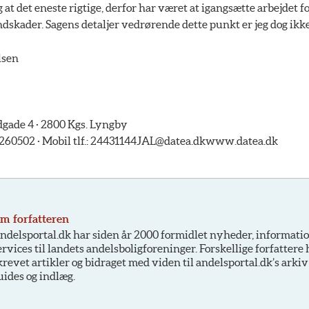
 at det eneste rigtige, derfor har været at igangsætte arbejdet fo
dskader. Sagens detaljer vedrørende dette punkt er jeg dog ik
lsen
ade 4 · 2800 Kgs. Lyngby
5260502 · Mobil tlf.: 24431144
JAL@datea.dk
www.datea.dk
m forfatteren
ndelsportal.dk har siden år 2000 formidlet nyheder, informati
ervices til landets andelsboligforeninger. Forskellige forfattere
krevet artikler og bidraget med viden til andelsportal.dk’s arkiv
uides og indlæg.