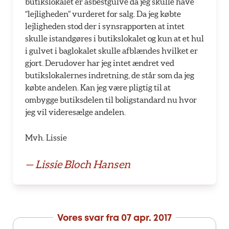
butikslokalet er asbestgulve da jeg skulle have
“lejligheden” vurderet for salg. Da jeg købte
lejligheden stod der i synsrapporten at intet
skulle istandgøres i butikslokalet og kun at et hul
i gulvet i baglokalet skulle afblændes hvilket er
gjort. Derudover har jeg intet ændret ved
butikslokalernes indretning, de står som da jeg
købte andelen. Kan jeg være pligtig til at
ombygge butiksdelen til boligstandard nu hvor
jeg vil videresælge andelen.
Mvh. Lissie
— Lissie Bloch Hansen
Vores svar fra
07 apr. 2017