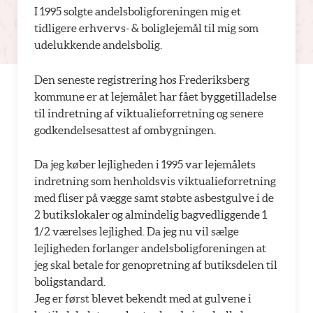
I 1995 solgte andelsboligforeningen mig et
tidligere erhvervs- & boliglejemål til mig som
udelukkende andelsbolig.
Den seneste registrering hos Frederiksberg
kommune er at lejemålet har fået byggetilladelse
til indretning af viktualieforretning og senere
godkendelsesattest af ombygningen.
Da jeg køber lejligheden i 1995 var lejemålets
indretning som henholdsvis viktualieforretning
med fliser på vægge samt støbte asbestgulve i de
2 butikslokaler og almindelig bagvedliggende 1
1/2 værelses lejlighed. Da jeg nu vil sælge
lejligheden forlanger andelsboligforeningen at
jeg skal betale for genopretning af butiksdelen til
boligstandard.
Jeg er først blevet bekendt med at gulvene i