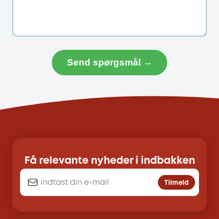
Send spørgsmål →
Få relevante nyheder i indbakken
Tilmeld