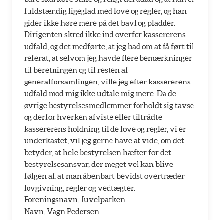
fuldstændig ligeglad med love og regler, og han
gider ikke høre mere på det bavl og pladder.
Dirigenten skred ikke ind overfor kassererens
udfald, og det medførte, at jeg bad om at få ført til
referat, at selvom jeg havde flere bemærkninger
til beretningen og til resten af
generalforsamlingen, ville jeg efter kassererens
udfald mod mig ikke udtale mig mere. Da de
øvrige bestyrelsesmedlemmer forholdt sig tavse
og derfor hverken afviste eller tiltrådte
kassererens holdning til de love og regler, vi er
underkastet, vil jeg gerne have at vide, om det
betyder, at hele bestyrelsen hæfter for det
bestyrelsesansvar, der meget vel kan blive
følgen af, at man åbenbart bevidst overtræder
lovgivning, regler og vedtægter.
Foreningsnavn: Juvelparken
Navn: Vagn Pedersen