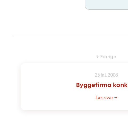
← Forrige
25 jul. 2008
Byggefirma konk
Læs svar →