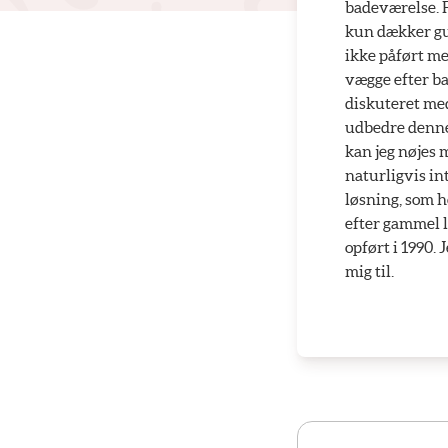
badeværelse. F
kun dækker gul
ikke påført m
vægge efter ba
diskuteret med 
udbedre denne 
kan jeg nøjes 
naturligvis int
løsning, som h
efter gammel l
opført i 1990. 
mig til.