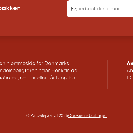
dbakken
r en hjemmeside for Danmarks
An
delsboligforeninger. Her kan de
An
ationer, de har eller får brug for.
11
© Andelsportal 2026
Cookie indstillinger