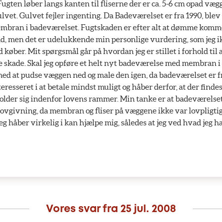
ugten løber langs kanten til fliserne der er ca. 5-6 cm opad vægg
vet. Gulvet fejler ingenting. Da Badeværelset er fra 1990, ble
embran i badeværelset. Fugtskaden er efter alt at dømme komme
d, men det er udelukkende min personlige vurdering, som jeg i
køber. Mit spørgsmål går på hvordan jeg er stillet i forhold til 
skade. Skal jeg opføre et helt nyt badeværelse med membran i
med at pudse væggen ned og male den igen, da badeværelset er fr
eresseret i at betale mindst muligt og håber derfor, at der findes
older sig indenfor lovens rammer. Min tanke er at badeværels
ovgivning, da membran og fliser på væggene ikke var lovpligtig
Jeg håber virkelig i kan hjælpe mig, således at jeg ved hvad jeg h
Vores svar fra
25 jul. 2008