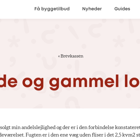
Få byggetilbud
Nyheder
Guides
«
Brevkassen
de
og
gammel
l
solgt min andelslejlighed og der er i den forbindelse konstater
deværelset. Fugten er i den ene væg uden fliser i det 2,5 kvm2 s