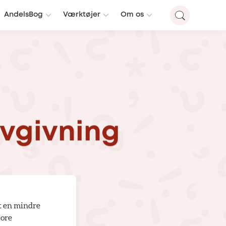
AndelsBog
Værktøjer
Om os
ovgivning
et en mindre
tore