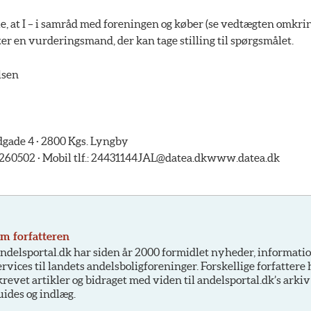
le, at I – i samråd med foreningen og køber (se vedtægten omkr
ter en vurderingsmand, der kan tage stilling til spørgsmålet.
lsen
ade 4 · 2800 Kgs. Lyngby
5260502 · Mobil tlf.: 24431144
JAL@datea.dk
www.datea.dk
m forfatteren
ndelsportal.dk har siden år 2000 formidlet nyheder, informati
ervices til landets andelsboligforeninger. Forskellige forfattere
krevet artikler og bidraget med viden til andelsportal.dk’s arkiv
uides og indlæg.