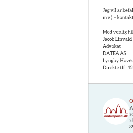
Jeg vil anbefa
m.v.) – kontak
Med venlig hi
Jacob Linvald
Advokat
DATEA AS
Lyngby Hovedg
Direkte tlf.: 4
O
A
s
s
g