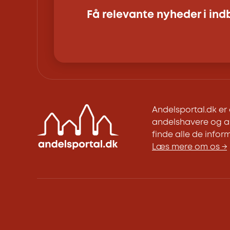
Få relevante nyheder i in
Andelsportal.dk e
andelshavere og an
finde alle de inform
Læs mere om os →