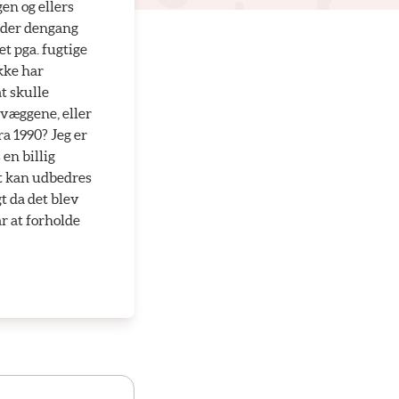
en og ellers
v der dengang
t pga. fugtige
kke har
at skulle
 væggene, eller
a 1990? Jeg er
 en billig
et kan udbedres
t da det blev
ar at forholde