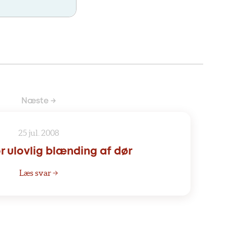
Næste →
25 jul. 2008
r ulovlig blænding af dør
Læs svar →