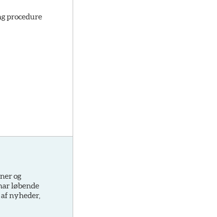
ing procedure
oner og
 har løbende
 af nyheder,