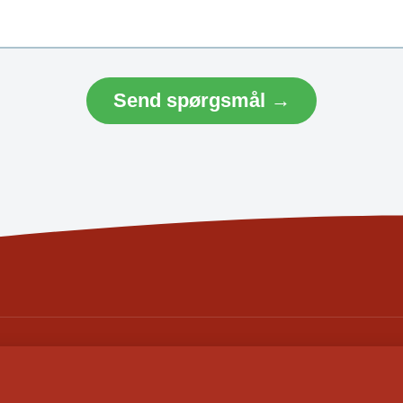
Send spørgsmål →