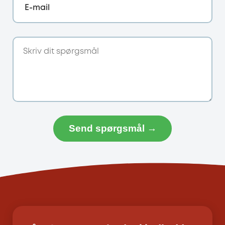
E-mail
Send spørgsmål →