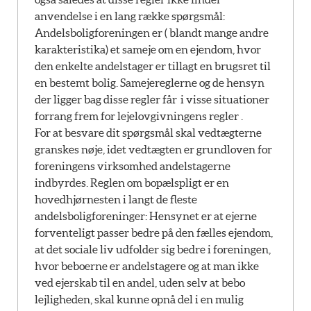
anvendelse i en lang række spørgsmål:
Andelsboligforeningen er ( blandt mange andre
karakteristika) et sameje om en ejendom, hvor
den enkelte andelstager er tillagt en brugsret til
en bestemt bolig. Samejereglerne og de hensyn
der ligger bag disse regler får i visse situationer
forrang frem for lejelovgivningens regler .
For at besvare dit spørgsmål skal vedtægterne
granskes nøje, idet vedtægten er grundloven for
foreningens virksomhed andelstagerne
indbyrdes. Reglen om bopælspligt er en
hovedhjørnesten i langt de fleste
andelsboligforeninger: Hensynet er at ejerne
forventeligt passer bedre på den fælles ejendom,
at det sociale liv udfolder sig bedre i foreningen,
hvor beboerne er andelstagere og at man ikke
ved ejerskab til en andel, uden selv at bebo
lejligheden, skal kunne opnå del i en mulig