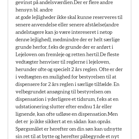
gevinst på andelsværdien.Der er flere andre
hensyn bl. andre
at gode lejligheder ikke skal kunne reserveres til
senere anvendelse eller senere afståelse(andre
andelstagere kan jo være intereseret i netop
denne lejlighed), medmindre der er helt særlige
grunde herfor, f.eks de grunde der er anført i
Lejeloven om fremleje og retten hertil.De fleste
vedtægter henviser til reglerne i lejeloven,
herunder ofte og specielt 2 års reglen. Ofte er der
i vedtægten en mulighed for bestyrelsen til at
dispensere for 2 års reglen i særlige tilfælde. En
velbegrundet ansøgning til bestyrelsen om
dispensation i yderligere et tidsrum, f.eks at en
udstationering slutter efter endnu 1 år eller
lignende, kan ofte udløse en dispensation.Men
det er jo ikke sikkert at en sådan kan opnås.
Spørgsmålet er herefter om din søn kan udnytte
sin ret til at bytte og herefter påbegynde et nyt