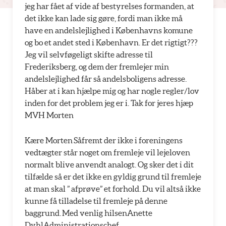
jeg har fået af vide af bestyrelses formanden, at
det ikke kan lade sig gøre, fordi man ikke må
have en andelslejlighed i Københavns komune
og bo et andet sted i København. Er det rigtigt???
Jeg vil selvføgeligt skifte adresse til
Frederiksberg, og dem der fremlejer min
andelslejlighed får så andelsboligens adresse.
Håber at i kan hjælpe mig og har nogle regler/lov
inden for det problem jeg er i. Tak for jeres hjæp
MVH Morten
Kære Morten Såfremt der ikke i foreningens
vedtægter står noget om fremleje vil lejeloven
normalt blive anvendt analogt. Og sker det i dit
tilfælde så er det ikke en gyldig grund til fremleje
at man skal ” afprøve” et forhold. Du vil altså ikke
kunne få tilladelse til fremleje på denne
baggrund. Med venlig hilsenAnette
DyhlAdministrationschef