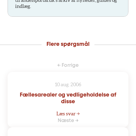
til andelsportal.dk’s arkiv af nyheder, guides og
indlæg.
Flere spørgsmål
← Forrige
10 aug. 2006
Fællesarealer og vedligeholdelse af
disse
Læs svar →
Næste →