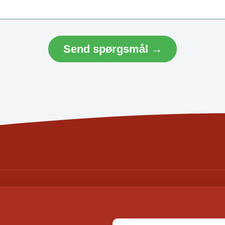
Send spørgsmål →