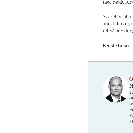
tage højde for
Svaret er, at 
andelshaver, m
ud, så kan der
Bedste hilsne
O
N
s
a
a
b
A
D