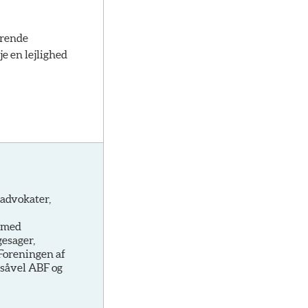
ærende
e en lejlighed
advokater,
e med
gesager,
Foreningen af
 såvel ABF og