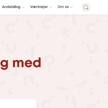
AndelsBog
Værktøjer
Om os
ig
med