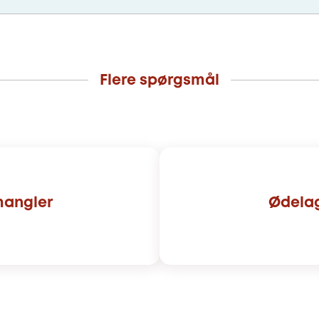
Flere spørgsmål
mangler
Ødelag