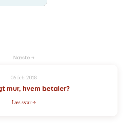
Næste →
06 feb. 2018
t mur, hvem betaler?
Læs svar →