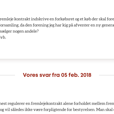
remleje kontrakt indskrive en forkøbsret og et køb der skal fore
orsamling, da den forening jeg har kig på afventer en ny gener
e sælger nogen andele?
Mvh.
Vores svar fra
05 feb. 2018
mest regulerer en fremlejekontrakt alene forholdet mellem frem
 og vil således ikke være forpligtende for bestyrelsen. Man ska