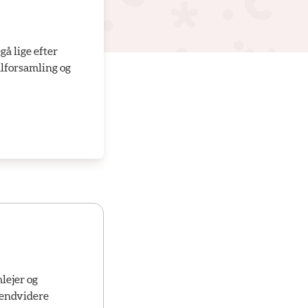
gå lige efter
alforsamling og
lejer og
l endvidere