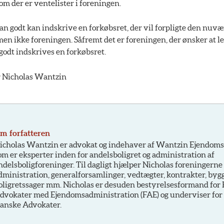
 om der er ventelister i foreningen.
man godt kan indskrive en forkøbsret, der vil forpligte den nuv
en ikke foreningen. Såfremt det er foreningen, der ønsker at lej
 godt indskrives en forkøbsret.
r Nicholas Wantzin
m forfatteren
icholas Wantzin er advokat og indehaver af Wantzin Ejendoms
om er eksperter inden for andelsboligret og administration af
ndelsboligforeninger. Til dagligt hjælper Nicholas foreningern
dministration, generalforsamlinger, vedtægter, kontrakter, byg
oligretssager mm. Nicholas er desuden bestyrelsesformand for 
dvokater med Ejendomsadministration (FAE) og underviser for
anske Advokater.