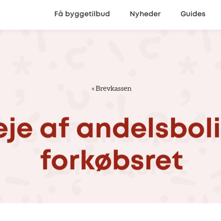
Få byggetilbud
Nyheder
Guides
«
Brevkassen
eje
af
andelsbol
forkøbsret