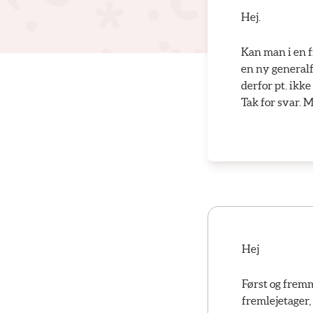
Hej.
Kan man i en f
en ny generalf
derfor pt. ikk
Tak for svar. 
Hej
Først og frem
fremlejetager,