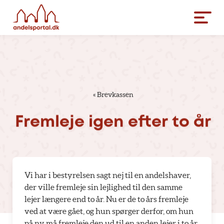
«
Brevkassen
Fremleje
igen
efter
to
år
Vi har i bestyrelsen sagt nej til en andelshaver,
der ville fremleje sin lejlighed til den samme
lejer længere end to år. Nu er de to års fremleje
ved at være gået, og hun spørger derfor, om hun
på ny må fremleje den ud til en anden lejer i to år