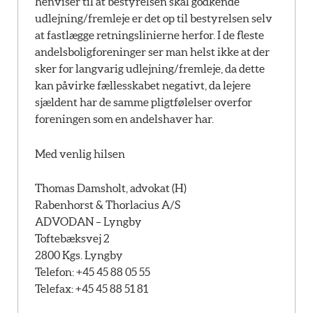
henviser til at bestyrelsen skal godkende
udlejning/fremleje er det op til bestyrelsen selv
at fastlægge retningslinierne herfor. I de fleste
andelsboligforeninger ser man helst ikke at der
sker for langvarig udlejning/fremleje, da dette
kan påvirke fællesskabet negativt, da lejere
sjældent har de samme pligtfølelser overfor
foreningen som en andelshaver har.
Med venlig hilsen
Thomas Damsholt, advokat (H)
Rabenhorst & Thorlacius A/S
ADVODAN – Lyngby
Toftebæksvej 2
2800 Kgs. Lyngby
Telefon: +45 45 88 05 55
Telefax: +45 45 88 51 81