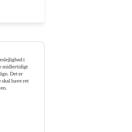
eslejlighed i
r midlertidigt
lign. Det er
 skal have ret
ven.