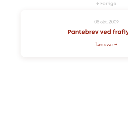
← Forrige
08 okt. 2009
Pantebrev ved frafl
Læs svar →