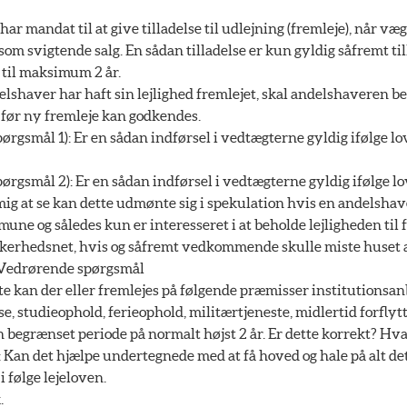
har mandat til at give tilladelse til udlejning (fremleje), når v
åsom svigtende salg. En sådan tilladelse er kun gyldig såfremt ti
 til maksimum 2 år.
elshaver har haft sin lejlighed fremlejet, skal andelshaveren b
 før ny fremleje kan godkendes.
rgsmål 1): Er en sådan indførsel i vedtægterne gyldig ifølge l
rgsmål 2): Er en sådan indførsel i vedtægterne gyldig ifølge l
mig at se kan dette udmønte sig i spekulation hvis en andelshave
ne og således kun er interesseret i at beholde lejligheden til 
kerhedsnet, hvis og såfremt vedkommende skulle miste huset af
 Vedrørende spørgsmål
tte kan der eller fremlejes på følgende præmisser institutionsan
e, studieophold, ferieophold, militærtjeneste, midlertid forflytt
n begrænset periode på normalt højst 2 år. Er dette korrekt? Hva
 Kan det hjælpe undertegnede med at få hoved og hale på alt det
i følge lejeloven.
.