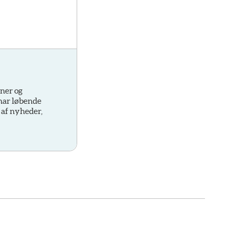
oner og
 har løbende
 af nyheder,