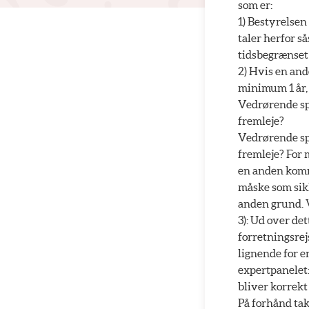
som er:
1) Bestyrelsen 
taler herfor s
tidsbegrænset
2) Hvis en and
minimum 1 år,
Vedrørende spø
fremleje?
Vedrørende spø
fremleje? For 
en anden kommu
måske som sik
anden grund.
3): Ud over de
forretningsrejs
lignende for e
expertpanelet:
bliver korrekt 
På forhånd tak