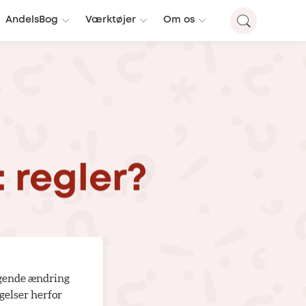
AndelsBog
Værktøjer
Om os
:
regler?
lgende ændring
gelser herfor