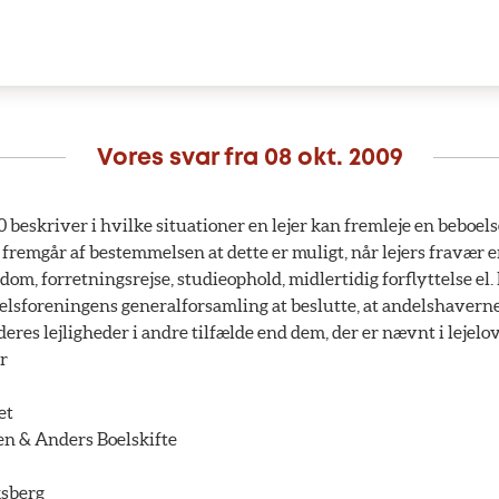
Vores svar fra
08 okt. 2009
0 beskriver i hvilke situationer en lejer kan fremleje en beboels
et fremgår af bestemmelsen at dette er muligt, når lejers fravær e
dom, forretningsrejse, studieophold, midlertidig forflyttelse el. 
elsforeningens generalforsamling at beslutte, at andelshaverne
 deres lejligheder i andre tilfælde end dem, der er nævnt i lejelo
r
et
en & Anders Boelskifte
ksberg