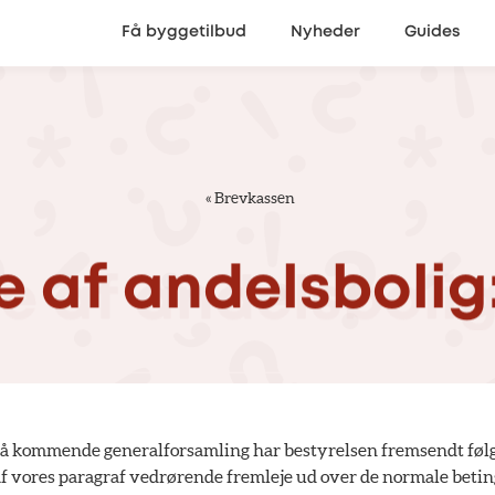
Få byggetilbud
Nyheder
Guides
«
Brevkassen
e
af
andelsbolig
å kommende generalforsamling har bestyrelsen fremsendt fø
af vores paragraf vedrørende fremleje ud over de normale betin