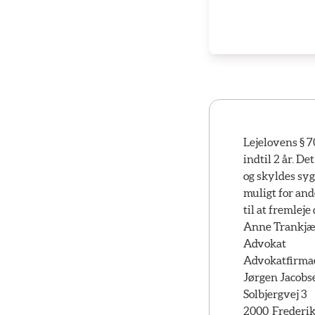
Lejelovens § 7
indtil 2 år. D
og skyldes syg
muligt for and
til at fremleje
Anne Trankjæ
Advokat
Advokatfirma
Jørgen Jacobs
Solbjergvej 3
2000 Frederi