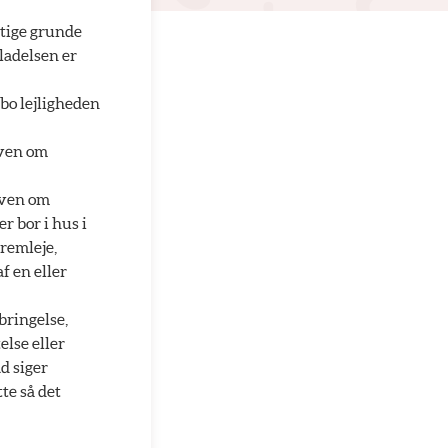
ægtige grunde
lladelsen er
ebo lejligheden
oven om
oven om
r bor i hus i
fremleje,
 en eller
bringelse,
else eller
d siger
te så det