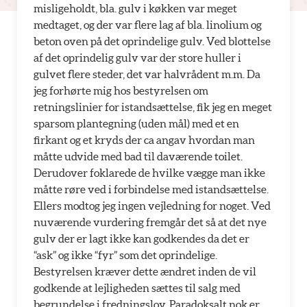
misligeholdt, bla. gulv i køkken var meget
medtaget, og der var flere lag af bla. linolium og
beton oven på det oprindelige gulv. Ved blottelse
af det oprindelig gulv var der store huller i
gulvet flere steder, det var halvrådent m.m. Da
jeg forhørte mig hos bestyrelsen om
retningslinier for istandsættelse, fik jeg en meget
sparsom plantegning (uden mål) med et en
firkant og et kryds der ca angav hvordan man
måtte udvide med bad til daværende toilet.
Derudover foklarede de hvilke vægge man ikke
måtte røre ved i forbindelse med istandsættelse.
Ellers modtog jeg ingen vejledning for noget. Ved
nuværende vurdering fremgår det så at det nye
gulv der er lagt ikke kan godkendes da det er
“ask” og ikke “fyr” som det oprindelige.
Bestyrelsen kræver dette ændret inden de vil
godkende at lejligheden sættes til salg med
begrundelse i fredningslov. Paradoksalt nok er