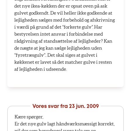
det nye ikea-køkken der er opsat oven på ask
gulvet godkendt. De vil heller ikke godkende at
lejligheden sælges med forbehold og afskrivning
i værdi på grund af det “forkerte gulv”. Har
bestyrelsen intet ansvar i forbindelse med
rådgivning af standsættelse af lejligheder? Kan
de nægte at jeg kan sælge lejligheden uden
“fyretræsgulv”.. Det skal siges at gulvet i
køkkenet er lavet så det matcher gulve i resten
af lejligheden i udseende.
Vores svar fra
23 jun. 2009
Kære spørger,
Er det nye gulv lagt håndværksmæssigt korrekt,
vil der som hovedregel være tale om en