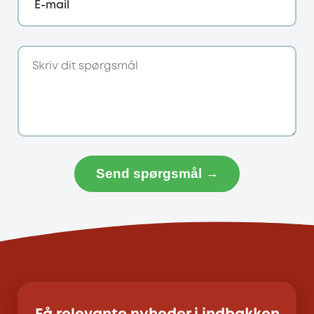
E-mail
Send spørgsmål →