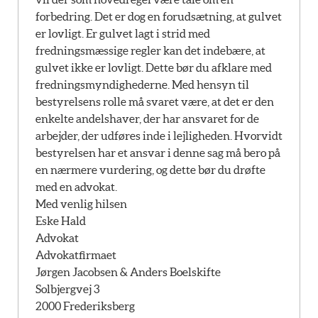
forbedring. Det er dog en forudsætning, at gulvet
er lovligt. Er gulvet lagt i strid med
fredningsmæssige regler kan det indebære, at
gulvet ikke er lovligt. Dette bør du afklare med
fredningsmyndighederne. Med hensyn til
bestyrelsens rolle må svaret være, at det er den
enkelte andelshaver, der har ansvaret for de
arbejder, der udføres inde i lejligheden. Hvorvidt
bestyrelsen har et ansvar i denne sag må bero på
en nærmere vurdering, og dette bør du drøfte
med en advokat.
Med venlig hilsen
Eske Hald
Advokat
Advokatfirmaet
Jørgen Jacobsen & Anders Boelskifte
Solbjergvej 3
2000 Frederiksberg