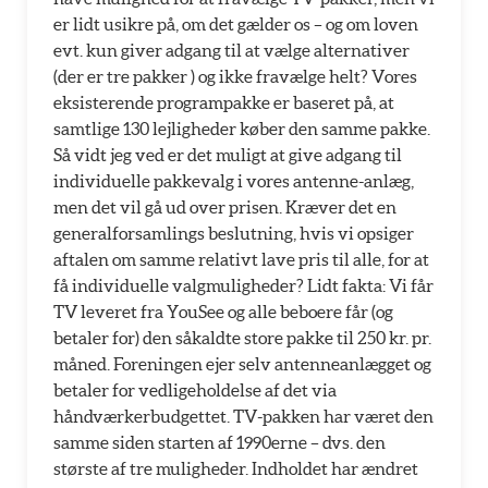
er lidt usikre på, om det gælder os – og om loven
evt. kun giver adgang til at vælge alternativer
(der er tre pakker ) og ikke fravælge helt? Vores
eksisterende programpakke er baseret på, at
samtlige 130 lejligheder køber den samme pakke.
Så vidt jeg ved er det muligt at give adgang til
individuelle pakkevalg i vores antenne-anlæg,
men det vil gå ud over prisen. Kræver det en
generalforsamlings beslutning, hvis vi opsiger
aftalen om samme relativt lave pris til alle, for at
få individuelle valgmuligheder? Lidt fakta: Vi får
TV leveret fra YouSee og alle beboere får (og
betaler for) den såkaldte store pakke til 250 kr. pr.
måned. Foreningen ejer selv antenneanlægget og
betaler for vedligeholdelse af det via
håndværkerbudgettet. TV-pakken har været den
samme siden starten af 1990erne – dvs. den
største af tre muligheder. Indholdet har ændret