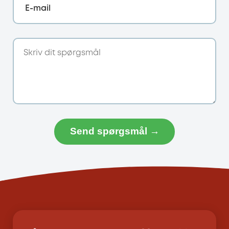
E-mail
Send spørgsmål →