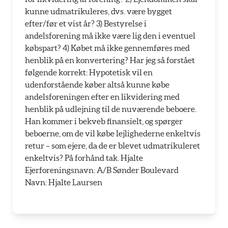
kunne udmatrikuleres, dvs. være bygget
efter/før et vist år? 3) Bestyrelse i
andelsforening må ikke være lig den i eventuel
købspart? 4) Købet må ikke gennemføres med
henblik på en konvertering? Har jeg så forstået
følgende korrekt: Hypotetisk vil en
udenforstående køber altså kunne købe
andelsforeningen efter en likvidering med
henblik på udlejning til de nuværende beboere.
Han kommer i bekveb finansielt, og spørger
beboerne, om de vil købe lejlighederne enkeltvis
retur – som ejere, da de er blevet udmatrikuleret
enkeltvis? På forhånd tak. Hjalte
Ejerforeningsnavn: A/B Sønder Boulevard
Navn: Hjalte Laursen