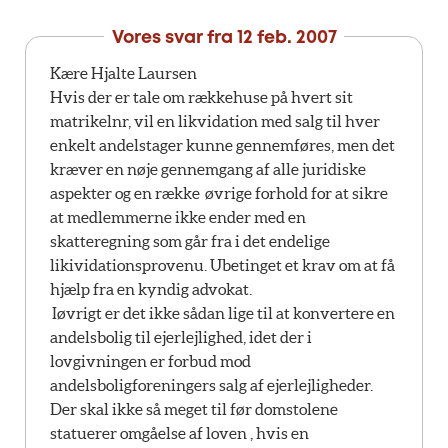
Vores svar fra
12 feb. 2007
Kære Hjalte Laursen
Hvis der er tale om rækkehuse på hvert sit
matrikelnr, vil en likvidation med salg til hver
enkelt andelstager kunne gennemføres, men det
kræver en nøje gennemgang af alle juridiske
aspekter og en række øvrige forhold for at sikre
at medlemmerne ikke ender med en
skatteregning som går fra i det endelige
likividationsprovenu. Ubetinget et krav om at få
hjælp fra en kyndig advokat.
Iøvrigt er det ikke sådan lige til at konvertere en
andelsbolig til ejerlejlighed, idet der i
lovgivningen er forbud mod
andelsboligforeningers salg af ejerlejligheder.
Der skal ikke så meget til før domstolene
statuerer omgåelse af loven , hvis en