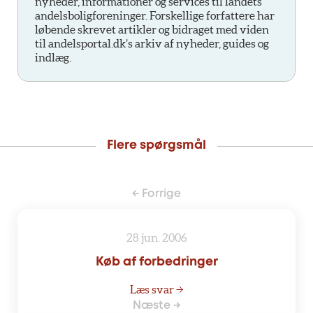
nyheder, informationer og services til landets
andelsboligforeninger. Forskellige forfattere har
løbende skrevet artikler og bidraget med viden
til andelsportal.dk’s arkiv af nyheder, guides og
indlæg.
Flere spørgsmål
← Forrige
28 jun. 2006
Køb af forbedringer
Læs svar →
Næste →