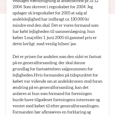
vedtages værdistigning af andelskrone pr.31-12
2004. Som skrevet i regnskabet for 2004. Jeg
opdager så iregnskabet for 2005 at salg af
andelslejlighed har indbragt ca. 130.000 kr
mindre end den skal .Det er vores formand som
har købt lejligheden til sammenlægning. hun
køber 1.maj eller 1. juni 2005 til gammel pris er
dette lovligt. med venlig hilsen’ jan
Det er prisen for andelen som den sidst er fastsat
på en generalforsamling, der skal danne
grundlag for fastsættelsen salgssummen for
lejligheden.Hvis formanden på tidspunktet for
købet var vidende om at andelskronen stod foran
ændring på en generalforsamling, kan det
anføres at hun som formand for foreningen
burde have tilgodeset foreningens interesser og
ventet med købet til efter generalforsamlingen.
Formanden bør afkrøæves en forklaring og