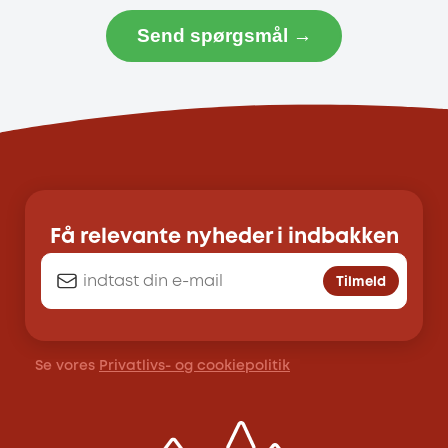
Send spørgsmål →
Få relevante nyheder i indbakken
Tilmeld
Se vores
Privatlivs- og cookiepolitik