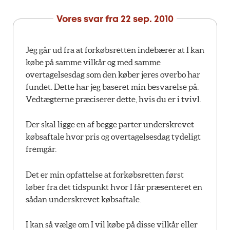
Vores svar fra
22 sep. 2010
Jeg går ud fra at forkøbsretten indebærer at I kan
købe på samme vilkår og med samme
overtagelsesdag som den køber jeres overbo har
fundet. Dette har jeg baseret min besvarelse på.
Vedtægterne præciserer dette, hvis du er i tvivl.
Der skal ligge en af begge parter underskrevet
købsaftale hvor pris og overtagelsesdag tydeligt
fremgår.
Det er min opfattelse at forkøbsretten først
løber fra det tidspunkt hvor I får præsenteret en
sådan underskrevet købsaftale.
I kan så vælge om I vil købe på disse vilkår eller