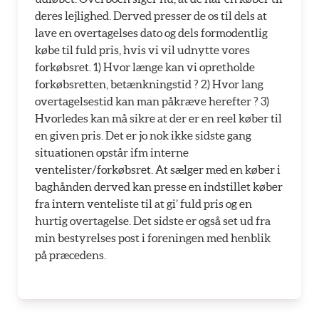
deres lejlighed. Derved presser de os til dels at
lave en overtagelses dato og dels formodentlig
købe til fuld pris, hvis vi vil udnytte vores
forkøbsret. 1) Hvor længe kan vi opretholde
forkøbsretten, betænkningstid ? 2) Hvor lang
overtagelsestid kan man påkræve herefter ? 3)
Hvorledes kan må sikre at der er en reel køber til
en given pris. Det er jo nok ikke sidste gang
situationen opstår ifm interne
ventelister/forkøbsret. At sælger med en køber i
baghånden derved kan presse en indstillet køber
fra intern venteliste til at gi’ fuld pris og en
hurtig overtagelse. Det sidste er også set ud fra
min bestyrelses post i foreningen med henblik
på præcedens.