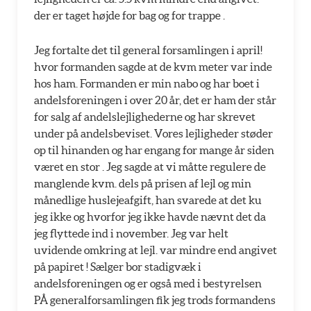
der er taget højde for bag og for trappe .
Jeg fortalte det til general forsamlingen i april!
hvor formanden sagde at de kvm meter var inde
hos ham. Formanden er min nabo og har boet i
andelsforeningen i over 20 år, det er ham der står
for salg af andelslejlighederne og har skrevet
under på andelsbeviset. Vores lejligheder støder
op til hinanden og har engang for mange år siden
været en stor . Jeg sagde at vi måtte regulere de
manglende kvm. dels på prisen af lejl og min
månedlige huslejeafgift, han svarede at det ku
jeg ikke og hvorfor jeg ikke havde nævnt det da
jeg flyttede ind i november. Jeg var helt
uvidende omkring at lejl. var mindre end angivet
på papiret ! Sælger bor stadigvæk i
andelsforeningen og er også med i bestyrelsen
PÅ generalforsamlingen fik jeg trods formandens