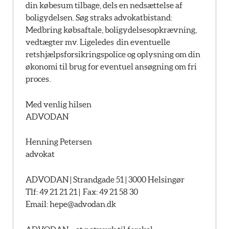
din købesum tilbage, dels en nedsættelse af
boligydelsen. Søg straks advokatbistand:
Medbring købsaftale, boligydelsesopkrævning,
vedtægter mv. Ligeledes din eventuelle
retshjælpsforsikringspolice og oplysning om din
økonomi til brug for eventuel ansøgning om fri
proces.
Med venlig hilsen
ADVODAN
Henning Petersen
advokat
ADVODAN | Strandgade 51 | 3000 Helsingør
Tlf: 49 21 21 21 | Fax: 49 21 58 30
Email:
hepe@advodan.dk