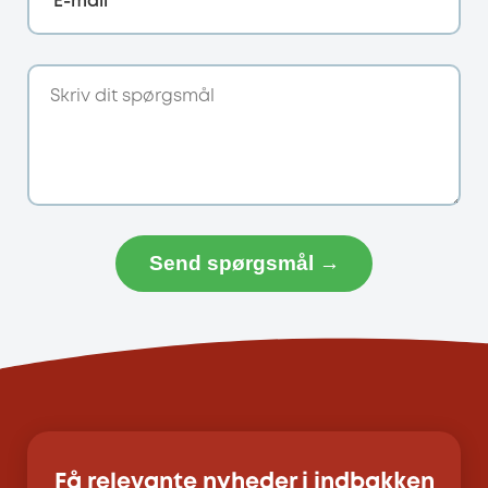
E-mail
Send spørgsmål →
Få relevante nyheder i indbakken