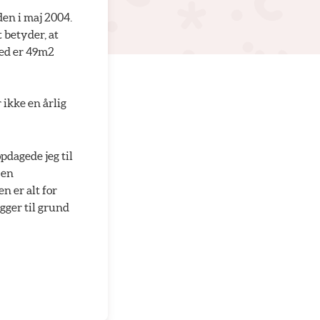
den i maj 2004.
 betyder, at
ghed er 49m2
 ikke en årlig
opdagede jeg til
 en
n er alt for
gger til grund