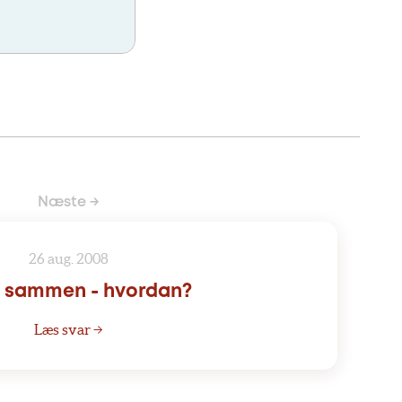
Næste →
26 aug. 2008
e sammen - hvordan?
Læs svar →