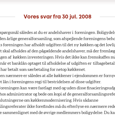
Vores svar fra
30 jul. 2008
t spørgsmål således at du er andelshaver i foreningen. Boligydel
den årlige generalforsamling, som afspejlende foreningens beho
s foreningen har afholdt udgiften til det ny køkken og det lovli
ft skal afholdes af den pågældende andelshaver, må der fremlæ
ingen af køkken investeringen. Hvis det ikke kan fremskaffes 
år et banklån optaget til afholdelse af udgiften er tilbagebeta
har betalt som særbetaling for netop køkkenet.
nen nærmere er således at alle køkkener i ejendommen er forny
 lån i foreningens regi til bestridelsen af disse udgifter.
foreningen kan være fastlagt med og uden disse finacieringsud
 hos administrator og bede om kopi af de generalforsamlingsrefe
slutningerne om køkkenmodernisering. Hvis sådanne
lingsreferater ikke forefindes må du efterlyse en nærmere red
se sammenlignet med de øvrige medlemmers boligydelse. Du ka