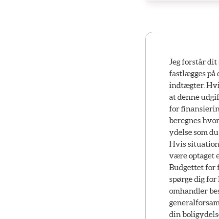
Jeg forstår di
fastlægges på 
indtægter. Hvi
at denne udgi
for finansier
beregnes hvorn
ydelse som du 
Hvis situatio
være optaget et
Budgettet for 
spørge dig for
omhandler be
generalforsam
din boligydel