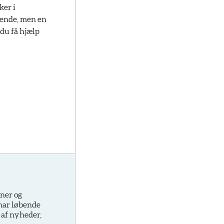
ker i
ende, men en
 du få hjælp
oner og
 har løbende
 af nyheder,