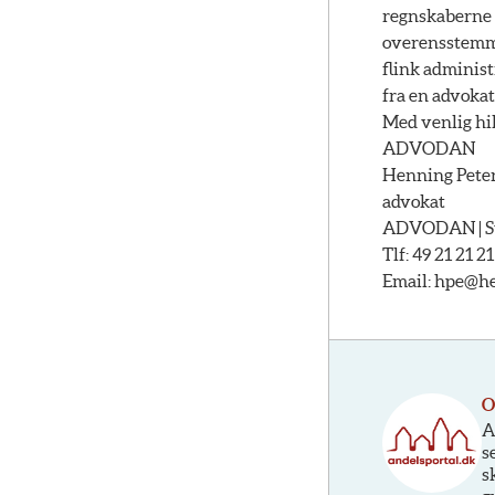
regnskaberne f
overensstemm
flink administ
fra en advokat
Med venlig hi
ADVODAN
Henning Pete
advokat
ADVODAN | Str
Tlf: 49 21 21 21
Email:
hpe@hel
O
A
s
s