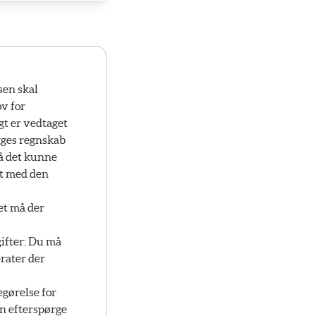
sen skal
v for
gt er vedtaget
gges regnskab
må det kunne
lt med den
et må der
gifter: Du må
rater der
egørelse for
n efterspørge