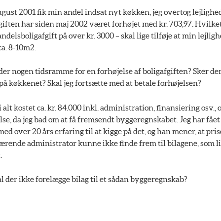
ugust 2001 fik min andel indsat nyt køkken, jeg overtog lejlighe
iften har siden maj 2002 været forhøjet med kr. 703,97. Hvilket
andelsboligafgift på over kr. 3000 – skal lige tilføje at min lejli
a. 8-10m2.
der nogen tidsramme for en forhøjelse af boligafgiften? Sker der
å køkkenet? Skal jeg fortsætte med at betale forhøjelsen?
alt kostet ca. kr. 84.000 inkl. administration, finansiering osv., 
lse, da jeg bad om at få fremsendt byggeregnskabet. Jeg har fået
 over 20 års erfaring til at kigge på det, og han mener, at prise
ærende administrator kunne ikke finde frem til bilagene, som li
.
l der ikke forelægge bilag til et sådan byggeregnskab?