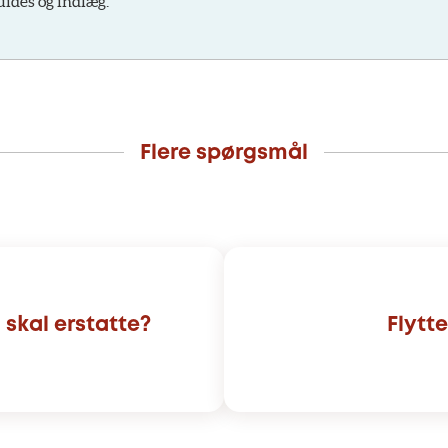
uides og indlæg.
Flere spørgsmål
skal erstatte?
Flytt