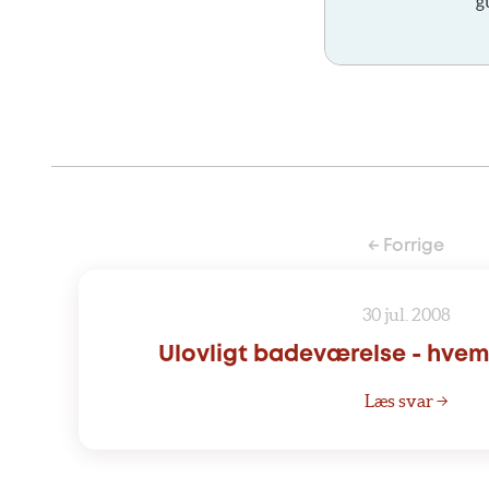
g
← Forrige
30 jul. 2008
Ulovligt badeværelse - hvem 
Læs svar →