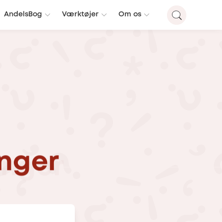
AndelsBog
Værktøjer
Om os
inger