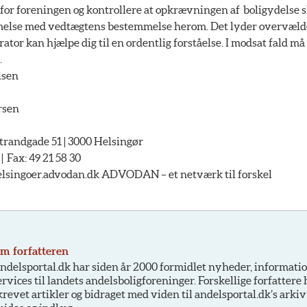
or foreningen og kontrollere at opkrævningen af boligydelse s
else med vedtægtens bestemmelse herom. Det lyder overvæld
rator kan hjælpe dig til en ordentlig forståelse. I modsat fald må
.
lsen
rsen
andgade 51 | 3000 Helsingør
 | Fax: 49 21 58 30
singoer.advodan.dk ADVODAN – et netværk til forskel
m forfatteren
ndelsportal.dk har siden år 2000 formidlet nyheder, informati
ervices til landets andelsboligforeninger. Forskellige forfattere
krevet artikler og bidraget med viden til andelsportal.dk’s arkiv