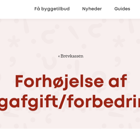
Få byggetilbud
Nyheder
Guides
«
Brevkassen
Forhøjelse
af
gafgift/forbedr