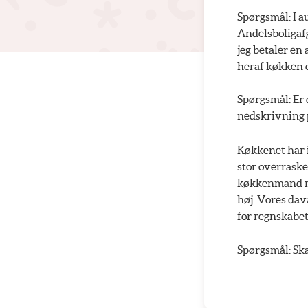
Spørgsmål: I a
Andelsboligafg
jeg betaler en 
heraf køkken c
Spørgsmål: Er 
nedskrivning p
Køkkenet har i 
stor overraske
køkkenmand med
høj. Vores dav
for regnskabet
Spørgsmål: Ska