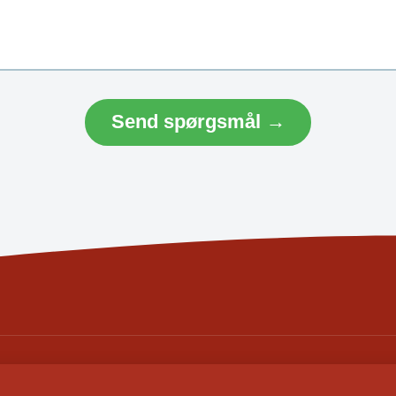
Send spørgsmål →