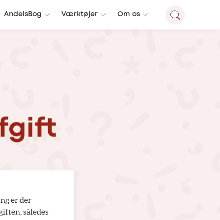
AndelsBog
Værktøjer
Om os
fgift
ng er der
giften, således