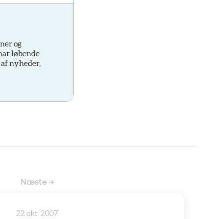
oner og
 har løbende
 af nyheder,
Næste →
22 okt. 2007