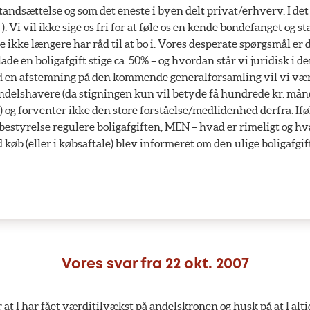
ndsættelse og som det eneste i byen delt privat/erhverv. I det 
-). Vi vil ikke sige os fri for at føle os en kende bondefanget og 
e ikke længere har råd til at bo i. Vores desperate spørgsmål er 
ade en boligafgift stige ca. 50% – og hvordan står vi juridisk i d
ed en afstemning på den kommende generalforsamling vil vi væ
andelshavere (da stigningen kun vil betyde få hundrede kr. måne
) og forventer ikke den store forståelse/medlidenhed derfra. Ifø
estyrelse regulere boligafgiften, MEN – hvad er rimeligt og hvad
 køb (eller i købsaftale) blev informeret om den ulige boligafgif
Vores svar fra
22 okt. 2007
r at I har fået værditilvækst på andelskronen og husk på at I alti