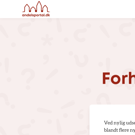
For
Ved nylig udse
blandt flere ny