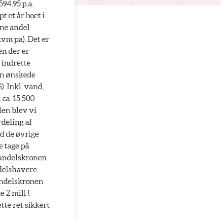
94,95 p.a.
t et år boet i
nne andel
kvm pa). Det er
en der er
 indrette
en ønskede
). Inkl. vand,
 ca. 15.500
len blev vi
rdeling af
ed de øvrige
e tage på
e andelskronen
andelshavere
 andelskronen
 2 mill !.
tte ret sikkert