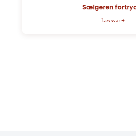
Sælgeren fortry
Læs svar →