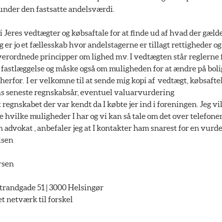
l under den fastsatte andelsværdi.
 i Jeres vedtægter og købsaftale for at finde ud af hvad der gæld
 er jo et fællesskab hvor andelstagerne er tillagt rettigheder og
verordnede principper om lighed mv. I vedtægten står reglerne 
 fastlæggelse og måske også om muligheden for at ændre på bol
herfor. I er velkomne til at sende mig kopi af vedtægt, købsafte
ns seneste regnskabsår, eventuel valuarvurdering
 regnskabet der var kendt da I købte jer ind i foreningen. Jeg vi
hvilke muligheder I har og vi kan så tale om det over telefone
n advokat , anbefaler jeg at I kontakter ham snarest for en vurde
lsen
rsen
andgade 51 | 3000 Helsingør
netværk til forskel