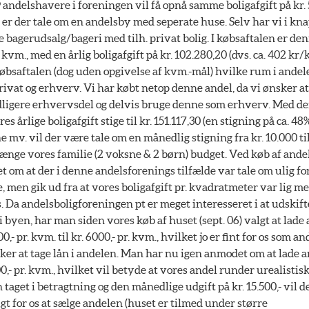
9 andelshavere i foreningen vil få opnå samme boligafgift på kr. 5
e er der tale om en andelsby med seperate huse. Selv har vi i knap
 bagerudsalg/bageri med tilh. privat bolig. I købsaftalen er de
 kvm., med en årlig boligafgift på kr. 102.280,20 (dvs. ca. 402 kr/
 købsaftalen (dog uden opgivelse af kvm.-mål) hvilke rum i andel
ivat og erhverv. Vi har købt netop denne andel, da vi ønsker at
idligere erhvervsdel og delvis bruge denne som erhverv. Med d
es årlige boligafgift stige til kr. 151.117,30 (en stigning på ca. 48%
 mv. vil der være tale om en månedlig stigning fra kr. 10.000 til
rænge vores familie (2 voksne & 2 børn) budget. Ved køb af ande
t om at der i denne andelsforenings tilfælde var tale om ulig fo
e, men gik ud fra at vores boligafgift pr. kvadratmeter var lig m
 Da andelsboligforeningen pt er meget interesseret i at udskift
i byen, har man siden vores køb af huset (sept. 06) valgt at lad
000,- pr. kvm. til kr. 6000,- pr. kvm., hvilket jo er fint for os som 
ker at tage lån i andelen. Man har nu igen anmodet om at lade
000,- pr. kvm., hvilket vil betyde at vores andel runder urealistiske
aget i betragtning og den månedlige udgift på kr. 15.500,- vil de
gt for os at sælge andelen (huset er tilmed under større