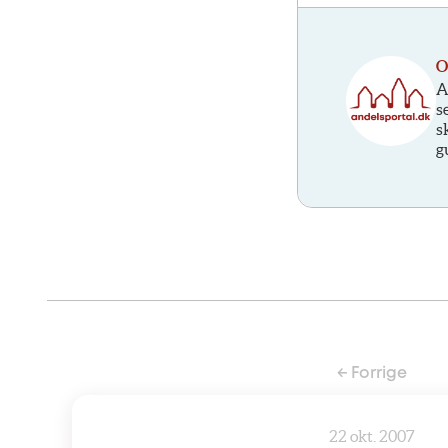
O
A
s
s
g
← Forrige
22 okt. 2007