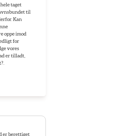
hele taget
stavnsbundet til
derfor. Kan
enne
re oppe imod
dligt for
lge vores
 er tilladt,
t?.
d er berettiget