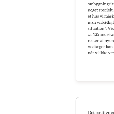
ombygning/ista
noget specielt:
et hus vi måsk
man virkellig l
situation?. V
ca. 135 andre 
resten af byen
vedtæger kan b
når vi ikke ved
Det positive e