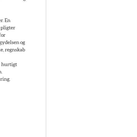
er. En
 pligter
for
igydelsen og
le, regnskab
l hurtigt
n.
ring.