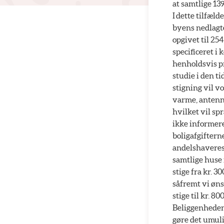
at samtlige 13
I dette tilfæld
byens nedlagte
opgivet til 254
specificeret i
henholdsvis pr
studie i den t
stigning vil vor
varme, antenne
hvilket vil sp
ikke informere
boligafgiftern
andelshaveres.
samtlige huse 
stige fra kr. 3
såfremt vi øns
stige til kr. 8
Beliggenheden t
gøre det umuli