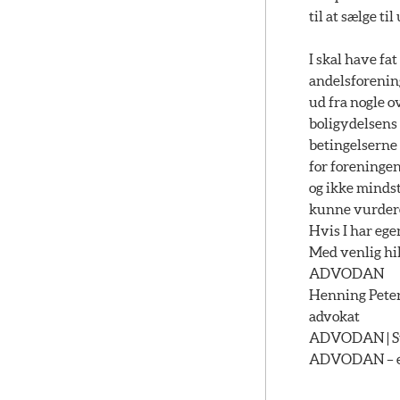
til at sælge ti
I skal have fat
andelsforening
ud fra nogle o
boligydelsens
betingelserne 
for foreninge
og ikke mindst
kunne vurdere 
Hvis I har ege
Med venlig hi
ADVODAN
Henning Pete
advokat
ADVODAN | Str
ADVODAN – et 