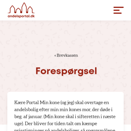
«
Brevkassen
Forespørgsel
Kære Portal Min kone (og jeg) skal overtage en
andelsbolig efter min min kones mor, der døde i
beg. af januar. (Min kone skal i sifteretten i næste
uge). Der bliver for tiden talt om kæmpe
prisstigninger på andelsboliger, så spørgsmålene