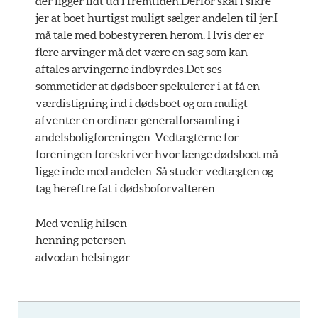
der ligger lidt ud i fremtiden.Derfor skal i sikre
jer at boet hurtigst muligt sælger andelen til jer.I
må tale med bobestyreren herom. Hvis der er
flere arvinger må det være en sag som kan
aftales arvingerne indbyrdes.Det ses
sommetider at dødsboer spekulerer i at få en
værdistigning ind i dødsboet og om muligt
afventer en ordinær generalforsamling i
andelsboligforeningen. Vedtægterne for
foreningen foreskriver hvor længe dødsboet må
ligge inde med andelen. Så studer vedtægten og
tag hereftre fat i dødsboforvalteren.
Med venlig hilsen
henning petersen
advodan helsingør.