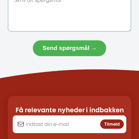
Send spørgsmål →
Få relevante nyheder i indbakken
Tilmeld