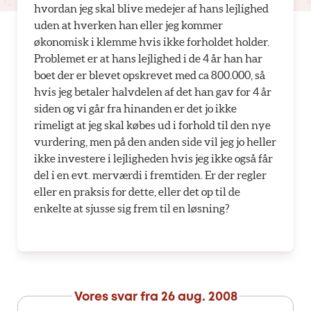
hvordan jeg skal blive medejer af hans lejlighed
uden at hverken han eller jeg kommer
økonomisk i klemme hvis ikke forholdet holder.
Problemet er at hans lejlighed i de 4 år han har
boet der er blevet opskrevet med ca 800.000, så
hvis jeg betaler halvdelen af det han gav for 4 år
siden og vi går fra hinanden er det jo ikke
rimeligt at jeg skal købes ud i forhold til den nye
vurdering, men på den anden side vil jeg jo heller
ikke investere i lejligheden hvis jeg ikke også får
del i en evt. merværdi i fremtiden. Er der regler
eller en praksis for dette, eller det op til de
enkelte at sjusse sig frem til en løsning?
Vores svar fra
26 aug. 2008