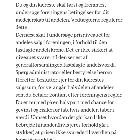
Du og din kæreste skal først og fremmest
undersøge foreningens betingelser for dit
medejerskab til andelen. Vedtægterne regulerer
dette.
Dernæst skal I undersøge prisniveauet for
andeles salg i foreningen, i forhold til den
fastlagte andelskrone. Det er ikke sikkert at
niveauet svarer til den senest af
generalforsamlingen fastslagte andelsværdi.
Spørg administrator eller bestyrelse herom.
Herefter beslutter i jer for din kærestes
salgssum, for s.v. angår halvdelen af andelen,
som du betaler kontant efter foreningens regler.
Du er nu med på en halvpart med chance for
gevinst og risiko for tab, hvis andelen taber i
værdi. Uanset hvordan det går kan I ikke
bebrejde hinanden(hvis jeres forhold går i
stykker) at prisen ikke svarede til værdien på
købstidspunktet.