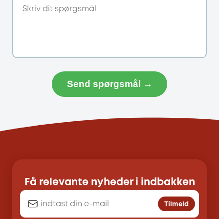
Send spørgsmål →
Få relevante nyheder i indbakken
Tilmeld