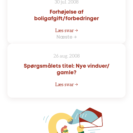
30 jul. 2008
Forhøjelse af
boligafgift/forbedringer
Læs svar →
Næste →
26 aug. 2008
Spørgsmålets titel: Nye vinduer/
gamle?
Læs svar →