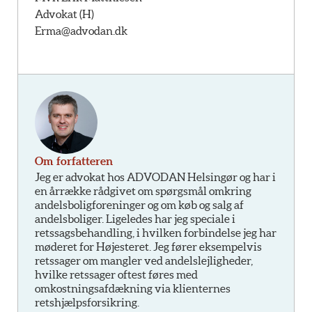
Advokat (H)
Erma@advodan.dk
Om forfatteren
Jeg er advokat hos ADVODAN Helsingør og har i
en årrække rådgivet om spørgsmål omkring
andelsboligforeninger og om køb og salg af
andelsboliger. Ligeledes har jeg speciale i
retssagsbehandling, i hvilken forbindelse jeg har
møderet for Højesteret. Jeg fører eksempelvis
retssager om mangler ved andelslejligheder,
hvilke retssager oftest føres med
omkostningsafdækning via klienternes
retshjælpsforsikring.