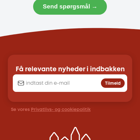
Send spørgsmål →
Få relevante nyheder i indbakken
Tilmeld
Se vores
Privatlivs- og cookiepolitik