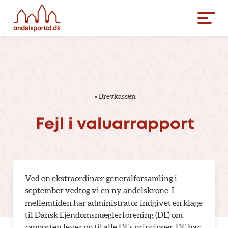
«
Brevkassen
Fejl
i
valuarrapport
Ved en ekstraordinær generalforsamling i
september vedtog vi en ny andelskrone. I
mellemtiden har administrator indgivet en klage
til Dansk Ejendomsmæglerforening (DE) om
rapporten lever op til alle DEs principper. DE har