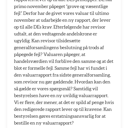
primo november påpeget “grove og væsentlige
fejl”. Derfor har de givet vores valuar til ultimo
november at udarbejde en ny rapport, der lever
op til alle DEs krav. Efterfølgende har revisor
udtalt, at den vedtagende andelskrone er
ugyldig. Kan revisor tilsidesætte
generalforsamlingens beslutning på trods af
påpegede fejl? Valuaren påpeger, at
handelsværdien vil forblive den samme og at det
blot er formelle fejl. Samme fejl har vi fundet i
den valuarrapport fra sidste generalforsamling,
som revisor nu gør gældende. Hvordan kan den
så gælde er vores spørgsmål? Samtidig vil
bestyrelsen have en ny uvildig valuarrapport.
Vi er flere, der mener, at det er spild af penge hvis
den redigerede rapport lever op til kravene. Kan
bestyrelsen gøres erstatningsansvarlig for at
bestille en ny valuarrapport?