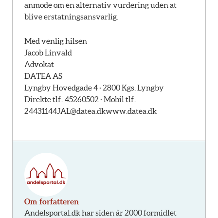
anmode om en alternativ vurdering uden at
blive erstatningsansvarlig.
Med venlig hilsen
Jacob Linvald
Advokat
DATEA AS
Lyngby Hovedgade 4 · 2800 Kgs. Lyngby
Direkte tlf.: 45260502 · Mobil tlf.:
24431144
JAL@datea.dk
www.datea.dk
Om forfatteren
Andelsportal.dk har siden år 2000 formidlet