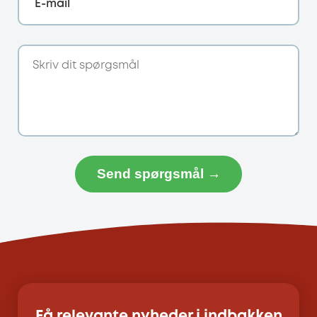
E-mail
Send spørgsmål →
Få relevante nyheder i indbakken