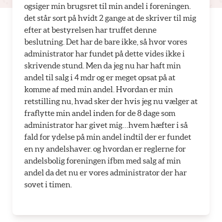
ogsiger min brugsret til min andel i foreningen.
det står sort på hvidt 2 gange at de skriver til mig
efter at bestyrelsen har truffet denne
beslutning. Det har de bare ikke, så hvor vores
administrator har fundet på dette vides ikke i
skrivende stund. Men da jeg nu har haft min
andel til salg i 4 mdr og er meget opsat på at
komme af med min andel. Hvordan er min
retstilling nu, hvad sker der hvis jeg nu vælger at
fraflytte min andel inden for de 8 dage som
administrator har givet mig…hvem hæfter i så
fald for ydelse på min andel indtil der er fundet
en ny andelshaver. og hvordan er reglerne for
andelsbolig foreningen ifbm med salg af min
andel da det nu er vores administrator der har
sovet i timen.