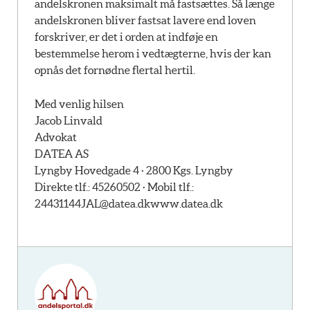
andelskronen maksimalt må fastsættes. Så længe
andelskronen bliver fastsat lavere end loven
forskriver, er det i orden at indføje en
bestemmelse herom i vedtægterne, hvis der kan
opnås det fornødne flertal hertil.
Med venlig hilsen
Jacob Linvald
Advokat
DATEA AS
Lyngby Hovedgade 4 · 2800 Kgs. Lyngby
Direkte tlf.: 45260502 · Mobil tlf.:
24431144
JAL@datea.dk
www.datea.dk