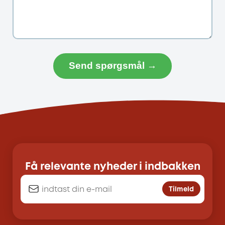
Send spørgsmål →
Få relevante nyheder i indbakken
Tilmeld