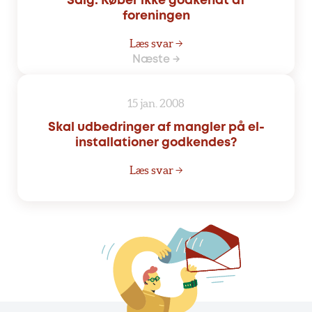
Salg: Køber ikke godkendt af
foreningen
Læs svar →
Næste →
15 jan. 2008
Skal udbedringer af mangler på el-
installationer godkendes?
Læs svar →