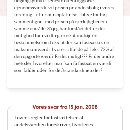
udgangspunkt i seneste offentliggjorte
ejendomsværdi, vil prisen pr. andelsbolig i vores
forening – efter min opfattelse – blive for høj,
sammenlignet med prisen på ejerlejligheder i
samme område. Så jeg har forstået det, er der
mulighed for i vedtægterne at indføje en
bestemmelse om f.eks. at der kan fastsættes en
maksimumværdi. I vores tilfælde på f.eks. 72% af
den opgjorte værdi. Er det muligt??? Er der andre
metoder, hvorefter man kan få fastsat en værdi,
som falder uden for de 3 standardmetoder?
Vores svar fra
15 jan. 2008
Lovens regler for fastsættelsen af
andelsværdien foreskriver, hvorledes