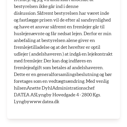
bestyrelsen ikke går ind i denne
diskussion. Såfremt bestyrelsen har været inde
og fastlægge prisen vil de efter al sandsynlighed
og have et ansvar såfremt en fremlejer går til
huslejenævnte og får nedsat lejen. Derfor er min
anbefaling at bestyrelsen alene giver en
fremlejetilladelse og at det herefter er optil
udlejer ( andelshaveren ) at indgå en lejekontrakt
med fremlejer. Der kan dog indføres en
fremlejeafgift som betales af andelshaveren.
Dette er en generalforsamlingsbeslutning og bør
foretages som en vedtægtsændring. Med venlig
hilsenAnette DyhlAdministrationschef
DATEA ASLyngby Hovedgade 4 · 2800 Kgs.
Lyngbywww.datea.dk