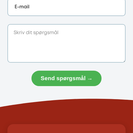
E-mail
Send spørgsmål →