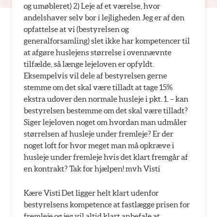
og umøbleret) 2) Leje af et værelse, hvor
andelshaver selv bor i lejligheden Jeg er af den
opfattelse at vi (bestyrelsen og
generalforsamling) slet ikke har kompetencer til
at afgøre huslejens størrelse i ovennævnte
tilfælde, så længe lejeloven er opfyldt.
Eksempelvis vil dele af bestyrelsen gerne
stemme om det skal være tilladt at tage 15%
ekstra udover den normale husleje i pkt. 1. – kan
bestyrelsen bestemme om det skal være tilladt?
Siger lejeloven noget om hvordan man udmåler
størrelsen af husleje under fremleje? Er der
noget loft for hvor meget man må opkræve i
husleje under fremleje hvis det klart fremgår af
en kontrakt? Tak for hjælpen! mvh Visti
Kære Visti Det ligger helt klart udenfor
bestyrelsens kompetence at fastlægge prisen for
fremleje og jeg vil altid klart anbefale at