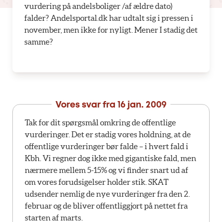
vurdering på andelsboliger /af ældre dato)
falder? Andelsportal.dk har udtalt sig i pressen i
november, men ikke for nyligt. Mener I stadig det
samme?
Vores svar fra
16 jan. 2009
Tak for dit spørgsmål omkring de offentlige
vurderinger. Det er stadig vores holdning, at de
offentlige vurderinger bør falde – i hvert fald i
Kbh. Vi regner dog ikke med gigantiske fald, men
nærmere mellem 5-15% og vi finder snart ud af
om vores forudsigelser holder stik. SKAT
udsender nemlig de nye vurderinger fra den 2.
februar og de bliver offentliggjort på nettet fra
starten af marts.