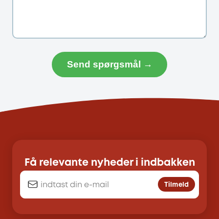
Send spørgsmål →
Få relevante nyheder i indbakken
Tilmeld