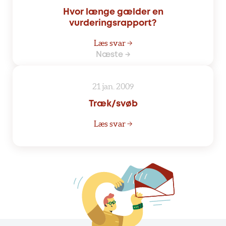
Hvor længe gælder en
vurderingsrapport?
Læs svar →
Næste →
21 jan. 2009
Træk/svøb
Læs svar →