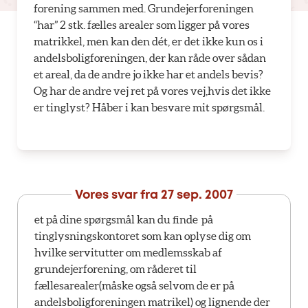
forening sammen med. Grundejerforeningen
“har” 2 stk. fælles arealer som ligger på vores
matrikkel, men kan den dét, er det ikke kun os i
andelsboligforeningen, der kan råde over sådan
et areal, da de andre jo ikke har et andels bevis?
Og har de andre vej ret på vores vej,hvis det ikke
er tinglyst? Håber i kan besvare mit spørgsmål.
Vores svar fra
27 sep. 2007
et på dine spørgsmål kan du finde på
tinglysningskontoret som kan oplyse dig om
hvilke servitutter om medlemsskab af
grundejerforening, om råderet til
fællesarealer(måske også selvom de er på
andelsboligforeningen matrikel) og lignende der