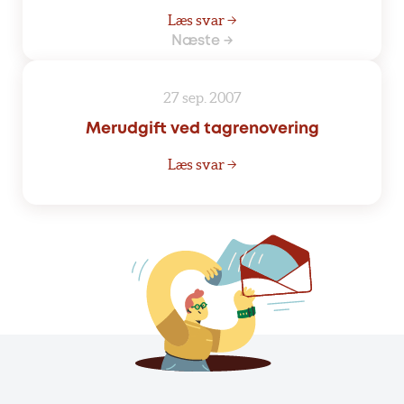
Læs svar →
Næste →
27 sep. 2007
Merudgift ved tagrenovering
Læs svar →