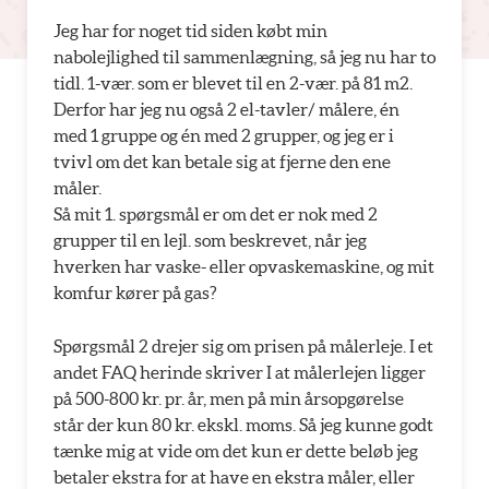
Jeg har for noget tid siden købt min
nabolejlighed til sammenlægning, så jeg nu har to
tidl. 1-vær. som er blevet til en 2-vær. på 81 m2.
Derfor har jeg nu også 2 el-tavler/ målere, én
med 1 gruppe og én med 2 grupper, og jeg er i
tvivl om det kan betale sig at fjerne den ene
måler.
Så mit 1. spørgsmål er om det er nok med 2
grupper til en lejl. som beskrevet, når jeg
hverken har vaske- eller opvaskemaskine, og mit
komfur kører på gas?
Spørgsmål 2 drejer sig om prisen på målerleje. I et
andet FAQ herinde skriver I at målerlejen ligger
på 500-800 kr. pr. år, men på min årsopgørelse
står der kun 80 kr. ekskl. moms. Så jeg kunne godt
tænke mig at vide om det kun er dette beløb jeg
betaler ekstra for at have en ekstra måler, eller