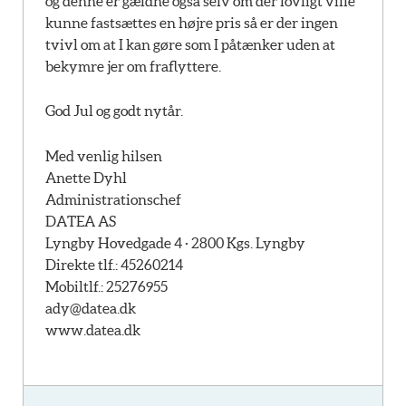
og denne er gældne også selv om der lovligt ville
kunne fastsættes en højre pris så er der ingen
tvivl om at I kan gøre som I påtænker uden at
bekymre jer om fraflyttere.
God Jul og godt nytår.
Med venlig hilsen
Anette Dyhl
Administrationschef
DATEA AS
Lyngby Hovedgade 4 · 2800 Kgs. Lyngby
Direkte tlf.: 45260214
Mobiltlf.: 25276955
ady@datea.dk
www.datea.dk