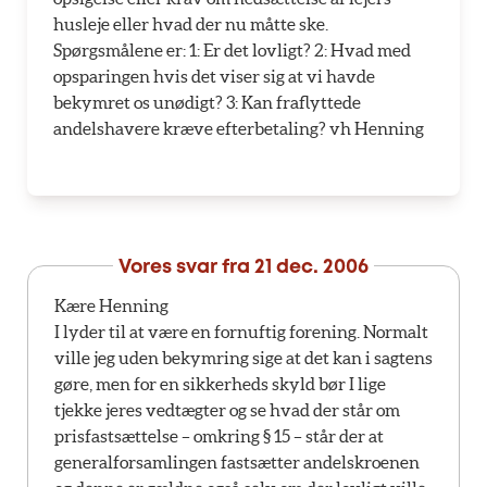
husleje eller hvad der nu måtte ske.
Spørgsmålene er: 1: Er det lovligt? 2: Hvad med
opsparingen hvis det viser sig at vi havde
bekymret os unødigt? 3: Kan fraflyttede
andelshavere kræve efterbetaling? vh Henning
Vores svar fra
21 dec. 2006
Kære Henning
I lyder til at være en fornuftig forening. Normalt
ville jeg uden bekymring sige at det kan i sagtens
gøre, men for en sikkerheds skyld bør I lige
tjekke jeres vedtægter og se hvad der står om
prisfastsættelse – omkring § 15 – står der at
generalforsamlingen fastsætter andelskroenen