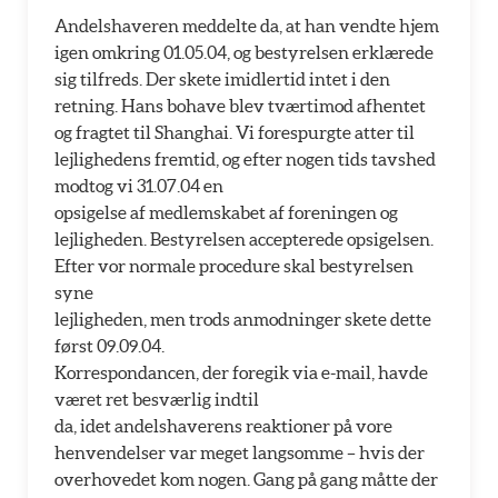
Andelshaveren meddelte da, at han vendte hjem
igen omkring 01.05.04, og bestyrelsen erklærede
sig tilfreds. Der skete imidlertid intet i den
retning. Hans bohave blev tværtimod afhentet
og fragtet til Shanghai. Vi forespurgte atter til
lejlighedens fremtid, og efter nogen tids tavshed
modtog vi 31.07.04 en
opsigelse af medlemskabet af foreningen og
lejligheden. Bestyrelsen accepterede opsigelsen.
Efter vor normale procedure skal bestyrelsen
syne
lejligheden, men trods anmodninger skete dette
først 09.09.04.
Korrespondancen, der foregik via e-mail, havde
været ret besværlig indtil
da, idet andelshaverens reaktioner på vore
henvendelser var meget langsomme – hvis der
overhovedet kom nogen. Gang på gang måtte der