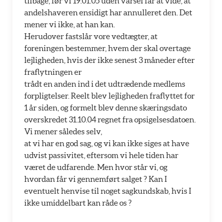
tilbage, før vi 19.01.05 uden varsel får at vide, at
andelshaveren ensidigt har annulleret den. Det
mener vi ikke, at han kan.
Herudover fastslår vore vedtægter, at
foreningen bestemmer, hvem der skal overtage
lejligheden, hvis der ikke senest 3 måneder efter
fraflytningen er
trådt en anden ind i det udtrædende medlems
forpligtelser. Reelt blev lejligheden fraflyttet for
1 år siden, og formelt blev denne skæringsdato
overskredet 31.10.04 regnet fra opsigelsesdatoen.
Vi mener således selv,
at vi har en god sag, og vi kan ikke siges at have
udvist passivitet, eftersom vi hele tiden har
været de udfarende. Men hvor står vi, og
hvordan får vi gennemført salget ? Kan I
eventuelt henvise til noget sagkundskab, hvis I
ikke umiddelbart kan råde os ?