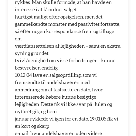
rykkes. Man skulle formode, at han havde en
interesse i at få ordnet salget
hurtigst muligt efter opsigelsen, men det
gammelkendte mønster med passivitet fortsatte,
så efter nogen korrespondance frem og tilbage
om
værdiansættelsen af lejligheden – samt en ekstra
syning grundet
tvivl/uenighed om visse forbedringer – kunne
bestyrelsen endelig
10.12.04 lave en salgsopstilling, som vi
fremsendte til andelshaveren med
anmodning om at fastsætte en dato, hvor
interesserede købere kunne besigtige
lejligheden. Dette fik vi ikke svar på. Julen og
nytåret gik, og hen i
januar rykkede vi igen for en dato. 19.01.05 fik vi
en kort og skarp
e-mail, hvor andelshaveren uden videre