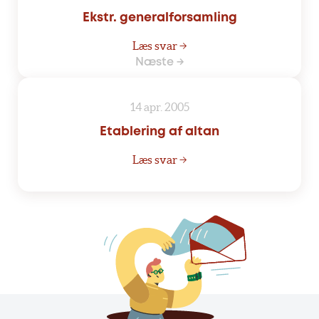
Ekstr. generalforsamling
Læs svar →
Næste →
14 apr. 2005
Etablering af altan
Læs svar →