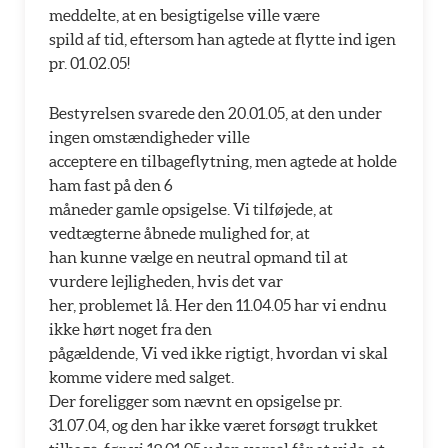
meddelte, at en besigtigelse ville være
spild af tid, eftersom han agtede at flytte ind igen
pr. 01.02.05!
Bestyrelsen svarede den 20.01.05, at den under
ingen omstændigheder ville
acceptere en tilbageflytning, men agtede at holde
ham fast på den 6
måneder gamle opsigelse. Vi tilføjede, at
vedtægterne åbnede mulighed for, at
han kunne vælge en neutral opmand til at
vurdere lejligheden, hvis det var
her, problemet lå. Her den 11.04.05 har vi endnu
ikke hørt noget fra den
pågældende, Vi ved ikke rigtigt, hvordan vi skal
komme videre med salget.
Der foreligger som nævnt en opsigelse pr.
31.07.04, og den har ikke været forsøgt trukket