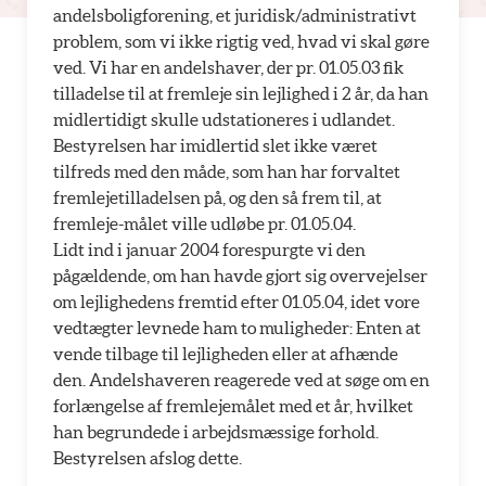
andelsboligforening, et juridisk/administrativt
problem, som vi ikke rigtig ved, hvad vi skal gøre
ved. Vi har en andelshaver, der pr. 01.05.03 fik
tilladelse til at fremleje sin lejlighed i 2 år, da han
midlertidigt skulle udstationeres i udlandet.
Bestyrelsen har imidlertid slet ikke været
tilfreds med den måde, som han har forvaltet
fremlejetilladelsen på, og den så frem til, at
fremleje-målet ville udløbe pr. 01.05.04.
Lidt ind i januar 2004 forespurgte vi den
pågældende, om han havde gjort sig overvejelser
om lejlighedens fremtid efter 01.05.04, idet vore
vedtægter levnede ham to muligheder: Enten at
vende tilbage til lejligheden eller at afhænde
den. Andelshaveren reagerede ved at søge om en
forlængelse af fremlejemålet med et år, hvilket
han begrundede i arbejdsmæssige forhold.
Bestyrelsen afslog dette.