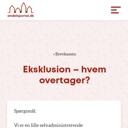
«
Brevkassen
Eksklusion
–
hvem
overtager?
Spørgsmål:
Vi er en lille selvadministrerende