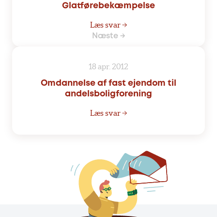
Glatførebekæmpelse
Læs svar →
Næste →
18 apr. 2012
Omdannelse af fast ejendom til
andelsboligforening
Læs svar →