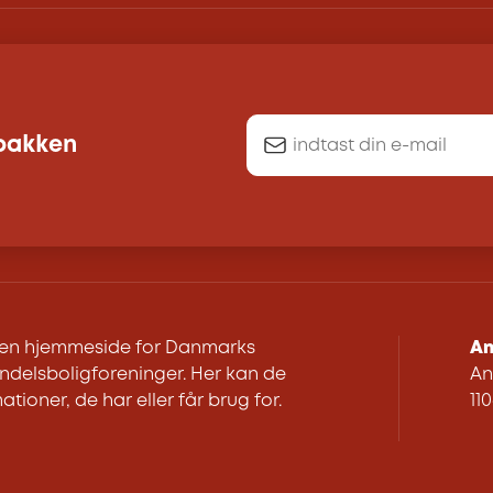
dbakken
r en hjemmeside for Danmarks
An
delsboligforeninger. Her kan de
An
ationer, de har eller får brug for.
11