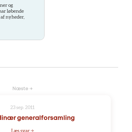
oner og
 har løbende
 af nyheder,
Næste →
23 sep. 2011
dinær generalforsamling
Læs svar →