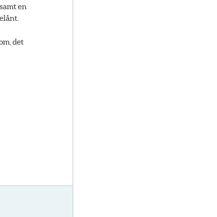
 samt en
elånt.
om, det