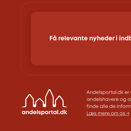
Få relevante nyheder i in
Andelsportal.dk e
andelshavere og an
finde alle de inform
Læs mere om os →