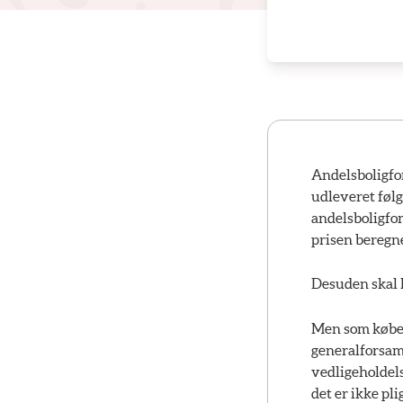
Andelsboligfor
udleveret føl
andelsboligfor
prisen beregne
Desuden skal 
Men som købe
generalforsaml
vedligeholdels
det er ikke pl