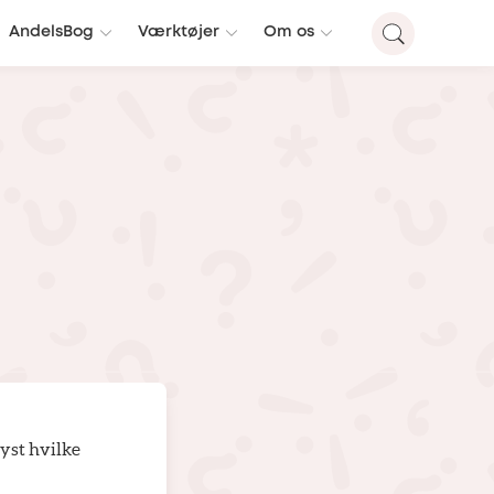
AndelsBog
Værktøjer
Om os
lyst hvilke