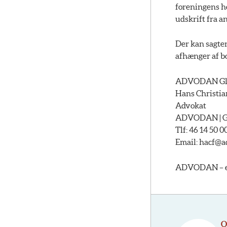
foreningens ho
udskrift fra a
Der kan sagte
afhænger af b
ADVODAN Gl
Hans Christi
Advokat
ADVODAN | Glo
Tlf: 46 14 50 00
Email: hacf@
ADVODAN – et 
O