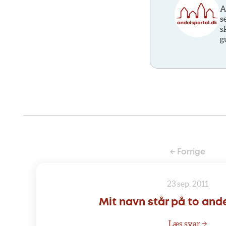
A
s
s
g
← Forrige
23 sep. 2011
Mit navn står på to and
Læs svar →