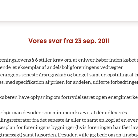
Vores svar fra
23 sep. 2011
eningslovens § 6 stiller krav om, at enhver køber inden købet 
gende: et eksemplar af andelsboligforeningens vedtægter,
eningens seneste årsregnskab og budget samt en opstilling af, 
s, med specifikation af prisen for andelen, udførte forbedringer
køberen have oplysning om fortrydelsesret og en energimærke
r bør man desuden som minimum kræve, at der udleveres
ingsreferater fra det seneste år eller to samt en kopi af en eve
esplan for foreningens bygninger (hvis foreningen har fået lave
igtmæssigt) samt husorden. Desuden ville jeg bede om en tingbo