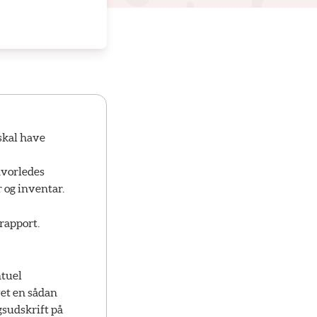
skal have
hvorledes
 og inventar.
rapport.
ntuel
t en sådan 
gsudskrift på