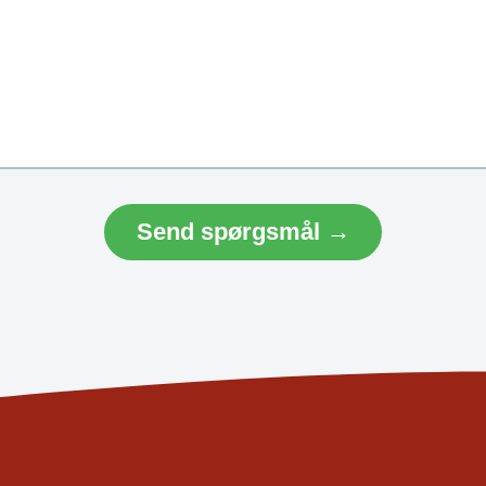
Send spørgsmål →