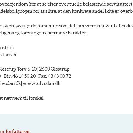
vedejendom (for at se efter eventuelle belastende servitutter)
ndelsboligbogen for at sikre, at den konkrete andel ikke er overb
ns være øvrige dokumenter, som det kan være relevant at bede 
oligens og foreningens nærmere karakter.
ostrup
an Færch
strup Torv 6-10 | 2600 Glostrup
 | Dir: 46 14 50 20 | Fax: 43 43 00 72
advodan.dk| www.advodan.dk
netværk til forskel
m forfatteren