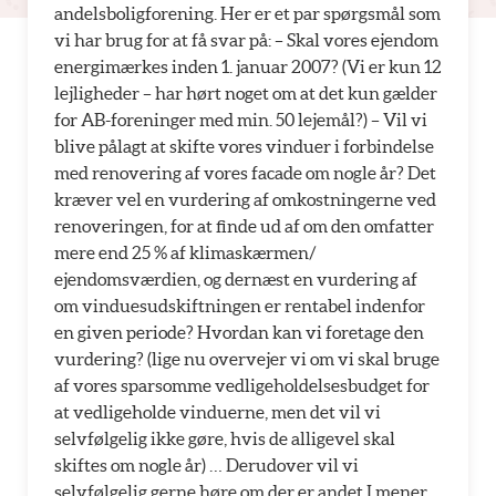
andelsboligforening. Her er et par spørgsmål som
vi har brug for at få svar på: – Skal vores ejendom
energimærkes inden 1. januar 2007? (Vi er kun 12
lejligheder – har hørt noget om at det kun gælder
for AB-foreninger med min. 50 lejemål?) – Vil vi
blive pålagt at skifte vores vinduer i forbindelse
med renovering af vores facade om nogle år? Det
kræver vel en vurdering af omkostningerne ved
renoveringen, for at finde ud af om den omfatter
mere end 25 % af klimaskærmen/
ejendomsværdien, og dernæst en vurdering af
om vinduesudskiftningen er rentabel indenfor
en given periode? Hvordan kan vi foretage den
vurdering? (lige nu overvejer vi om vi skal bruge
af vores sparsomme vedligeholdelsesbudget for
at vedligeholde vinduerne, men det vil vi
selvfølgelig ikke gøre, hvis de alligevel skal
skiftes om nogle år) … Derudover vil vi
selvfølgelig gerne høre om der er andet I mener