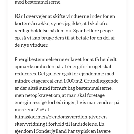
med bestemmelserne.
Når I overvejer at skifte vinduerne indenfor en
kortere årrække, synes jeg ikke, at I skal ofre
vedligeholdelse på dem nu. Spar hellere penge
op, så vi kan bruge dem til at betale for en del af
de nye vinduer.
Energibestemmelserne er lavet for at få henledt
opmærksomheden på, at energiforbruget skal
reduceres. Det gælder også for ejendomme med
mindre etageareal end 1.000 m2. Grundlæggende
er der altså sund fornuft bag bestemmelserne,
men netop kravet om, at man skal foretage
energimæssige forbedringer, hvis man ændrer på
mere end 25% af
klimaskærmen/ejendomsværdien, giver en
skævvridning i forhold til landsdelene. En
ejendom i Sønderjylland har typisk en lavere