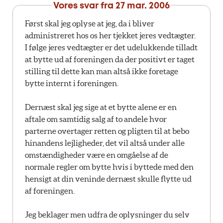
Vores svar fra
27 mar. 2006
Først skal jeg oplyse at jeg, da i bliver
administreret hos os her tjekket jeres vedtægter.
I følge jeres vedtægter er det udelukkende tilladt
at bytte ud af foreningen da der positivt er taget
stilling til dette kan man altså ikke foretage
bytte internt i foreningen.
Dernæst skal jeg sige at et bytte alene er en
aftale om samtidig salg af to andele hvor
parterne overtager retten og pligten til at bebo
hinandens lejligheder, det vil altså under alle
omstændigheder være en omgåelse af de
normale regler om bytte hvis i byttede med den
hensigt at din veninde dernæst skulle flytte ud
af foreningen.
Jeg beklager men udfra de oplysninger du selv