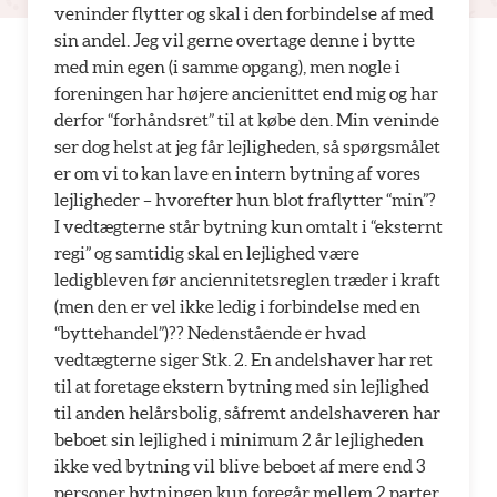
veninder flytter og skal i den forbindelse af med
sin andel. Jeg vil gerne overtage denne i bytte
med min egen (i samme opgang), men nogle i
foreningen har højere ancienittet end mig og har
derfor “forhåndsret” til at købe den. Min veninde
ser dog helst at jeg får lejligheden, så spørgsmålet
er om vi to kan lave en intern bytning af vores
lejligheder – hvorefter hun blot fraflytter “min”?
I vedtægterne står bytning kun omtalt i “eksternt
regi” og samtidig skal en lejlighed være
ledigbleven før anciennitetsreglen træder i kraft
(men den er vel ikke ledig i forbindelse med en
“byttehandel”)?? Nedenstående er hvad
vedtægterne siger Stk. 2. En andelshaver har ret
til at foretage ekstern bytning med sin lejlighed
til anden helårsbolig, såfremt andelshaveren har
beboet sin lejlighed i minimum 2 år lejligheden
ikke ved bytning vil blive beboet af mere end 3
personer bytningen kun foregår mellem 2 parter