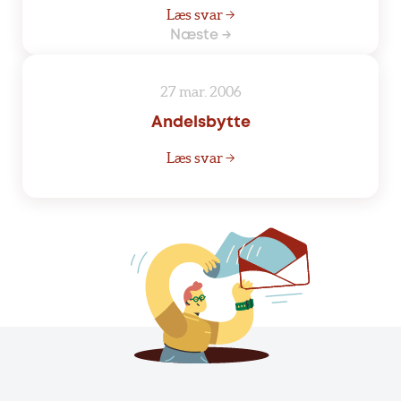
Læs svar →
Næste →
27 mar. 2006
Andelsbytte
Læs svar →