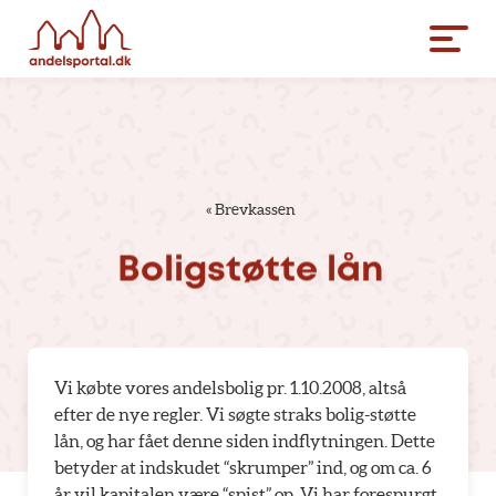
«
Brevkassen
Boligstøtte
lån
Vi købte vores andelsbolig pr. 1.10.2008, altså
efter de nye regler. Vi søgte straks bolig-støtte
lån, og har fået denne siden indflytningen. Dette
betyder at indskudet “skrumper” ind, og om ca. 6
år vil kapitalen være “spist” op. Vi har forespurgt