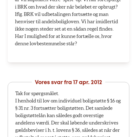
i BRK om hvad der sker når beløbet er opbrugt?
Iflg. BRK vil udbetalingen fortsætte og man
henviser til andelsboligloven. Vi har imidlertid
ikke nogen steder set at en sådan regel findes.
Har I mulighed for at kunne fortælle os, hvor
denne lovbestemmelse står?
Vores svar fra
17 apr. 2012
Tak for spørgsmålet.
I henhold til lov om individuel boligstøtte § 16 og
§ 31 nr. 3 fortsætter boligstøtten. Det samlede
boligstøttelån kan således godt overstige
andelens værdi. Der skal løbende underskrives
gældsbeviser i h. t. lovens § 36, således at når der