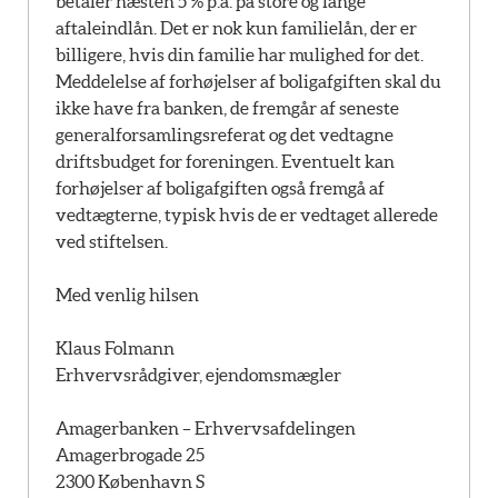
betaler næsten 5 % p.a. på store og lange
aftaleindlån. Det er nok kun familielån, der er
billigere, hvis din familie har mulighed for det.
Meddelelse af forhøjelser af boligafgiften skal du
ikke have fra banken, de fremgår af seneste
generalforsamlingsreferat og det vedtagne
driftsbudget for foreningen. Eventuelt kan
forhøjelser af boligafgiften også fremgå af
vedtægterne, typisk hvis de er vedtaget allerede
ved stiftelsen.
Med venlig hilsen
Klaus Folmann
Erhvervsrådgiver, ejendomsmægler
Amagerbanken – Erhvervsafdelingen
Amagerbrogade 25
2300 København S