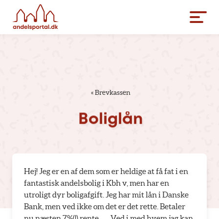
«
Brevkassen
Boliglån
Hej! Jeg er en af dem som er heldige at få fat i en
fantastisk andelsbolig i Kbh v, men har en
utroligt dyr boligafgift. Jeg har mit lån i Danske
Bank, men ved ikke om det er det rette. Betaler
nu næsten 7%(!) rente……Ved i med hvem jag kan