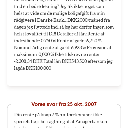
find en bedre løsning? Jeg fik ikke noget som
helst at vide om de mulige boligafgift fra min
rådgivere i Danske Bank…DKK2000/måned fra
dagen jeg flyttede ind. så jeg har derfor ingen som
helst loyalitet til DB! Detaljer af lån: Rente af
indestående: 0,750 % Rente af gæld: 6,750 %
Nominel årlig rente af gæld: 6,923 % Provision af
maksimum: 0,000 % Ikke tilskrevne renter:
-2.308,34 DKK Total lån DKK543,500 eftersom jeg
lagde DKK100,000
Vores svar fra
25 okt. 2007
Din rente på knap 7 % p.a. forekommer ikke
specielt høj i betragtning af at Amagerbanken