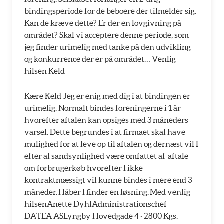
bindingsperiode for de beboere der tilmelder sig.
Kan de kræve dette? Er der en lovgivning på
området? Skal vi acceptere denne periode, som
jeg finder urimelig med tanke på den udvikling
og konkurrence der er på området… Venlig
hilsen Keld
Kære Keld Jeg er enig med dig i at bindingen er
urimelig. Normalt bindes foreningerne i 1 år
hvorefter aftalen kan opsiges med 3 måneders
varsel. Dette begrundes i at firmaet skal have
mulighed for at leve op til aftalen og dernæst vil I
efter al sandsynlighed være omfattet af aftale
om forbrugerkøb hvorefter I ikke
kontraktmæssigt vil kunne bindes i mere end 3
måneder. Håber I finder en løsning. Med venlig
hilsenAnette DyhlAdministrationschef
DATEA ASLyngby Hovedgade 4 · 2800 Kgs.