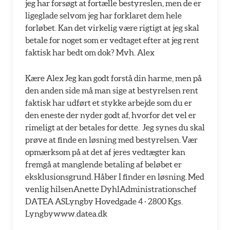
jeg har forsøgt at fortælle bestyreslen, men de er
ligeglade selvom jeg har forklaret dem hele
forløbet. Kan det virkelig være rigtigt at jeg skal
betale for noget som er vedtaget efter at jeg rent
faktisk har bedt om dok? Mvh. Alex
Kære Alex Jeg kan godt forstå din harme, men på
den anden side må man sige at bestyrelsen rent
faktisk har udført et stykke arbejde som du er
den eneste der nyder godt af, hvorfor det vel er
rimeligt at der betales for dette. Jeg synes du skal
prøve at finde en løsning med bestyrelsen. Vær
opmærksom på at det af jeres vedtægter kan
fremgå at manglende betaling af beløbet er
eksklusionsgrund. Håber I finder en løsning. Med
venlig hilsenAnette DyhlAdministrationschef
DATEA ASLyngby Hovedgade 4 · 2800 Kgs.
Lyngbywww.datea.dk