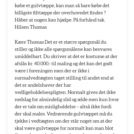
købe et gulvtæppe, kan man så bare købe det
billigste filttæppe der overhovedet findes ?
Håber at nogen kan hjælpe. På forhånd tak.
Hilsen Thomas
Kære Thomas Det er et større spørgsmål du
stiller og ikke alle spørgsmålene kan besvares
umiddelbart. Du skriver at det er kostume at der
afslås kr. 40.000,- til maling og det kan det godt
være i foreningen men der er ikke i
normalvedtægten taget stilling til andet end at
det er andelshaver der har
vedligeholdelsespligten. Normalt gives det ikke
nedslag for almindelig slid og ælde men kun hvor
der er tale om misligholdelse – altså ikke fordi
der skal males. Vedrørende gulvtæppet må du
tjekke i vedtægten om der står noget om at der
skal være gulvtæppe for normalt kan man blot