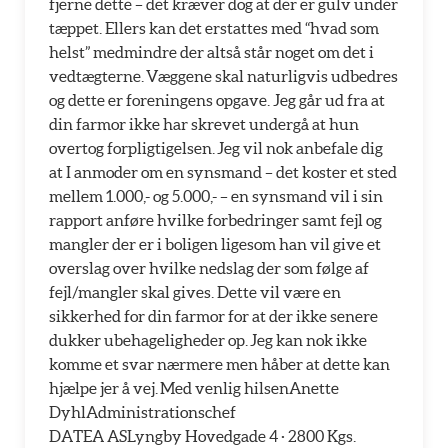
fjerne dette – det kræver dog at der er gulv under
tæppet. Ellers kan det erstattes med “hvad som
helst” medmindre der altså står noget om det i
vedtægterne. Væggene skal naturligvis udbedres
og dette er foreningens opgave. Jeg går ud fra at
din farmor ikke har skrevet undergå at hun
overtog forpligtigelsen. Jeg vil nok anbefale dig
at I anmoder om en synsmand – det koster et sted
mellem 1.000,- og 5.000,- – en synsmand vil i sin
rapport anføre hvilke forbedringer samt fejl og
mangler der er i boligen ligesom han vil give et
overslag over hvilke nedslag der som følge af
fejl/mangler skal gives. Dette vil være en
sikkerhed for din farmor for at der ikke senere
dukker ubehageligheder op. Jeg kan nok ikke
komme et svar nærmere men håber at dette kan
hjælpe jer å vej. Med venlig hilsenAnette
DyhlAdministrationschef
DATEA ASLyngby Hovedgade 4 · 2800 Kgs.