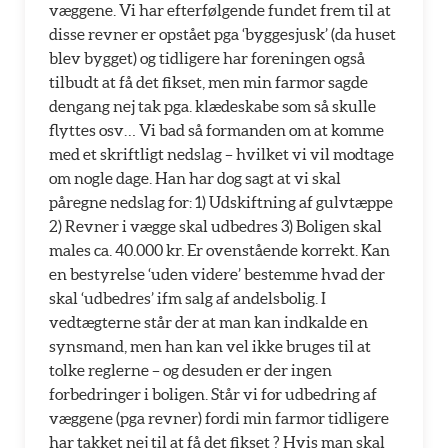
væggene. Vi har efterfølgende fundet frem til at
disse revner er opstået pga ‘byggesjusk’ (da huset
blev bygget) og tidligere har foreningen også
tilbudt at få det fikset, men min farmor sagde
dengang nej tak pga. klædeskabe som så skulle
flyttes osv… Vi bad så formanden om at komme
med et skriftligt nedslag – hvilket vi vil modtage
om nogle dage. Han har dog sagt at vi skal
påregne nedslag for: 1) Udskiftning af gulvtæppe
2) Revner i vægge skal udbedres 3) Boligen skal
males ca. 40.000 kr. Er ovenstående korrekt. Kan
en bestyrelse ‘uden videre’ bestemme hvad der
skal ‘udbedres’ ifm salg af andelsbolig. I
vedtægterne står der at man kan indkalde en
synsmand, men han kan vel ikke bruges til at
tolke reglerne – og desuden er der ingen
forbedringer i boligen. Står vi for udbedring af
væggene (pga revner) fordi min farmor tidligere
har takket nej til at få det fikset ? Hvis man skal