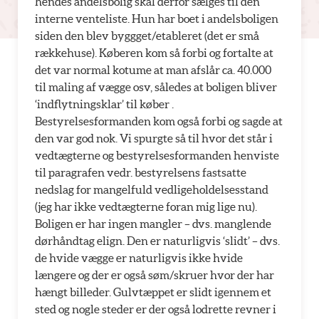
hendes andelsbolig skal derfor sælges til den
interne venteliste. Hun har boet i andelsboligen
siden den blev byggget/etableret (det er små
rækkehuse). Køberen kom så forbi og fortalte at
det var normal kotume at man afslår ca. 40.000
til maling af vægge osv, således at boligen bliver
‘indflytningsklar’ til køber .
Bestyrelsesformanden kom også forbi og sagde at
den var god nok. Vi spurgte så til hvor det står i
vedtægterne og bestyrelsesformanden henviste
til paragrafen vedr. bestyrelsens fastsatte
nedslag for mangelfuld vedligeholdelsesstand
(jeg har ikke vedtægterne foran mig lige nu).
Boligen er har ingen mangler – dvs. manglende
dørhåndtag elign. Den er naturligvis ‘slidt’ – dvs.
de hvide vægge er naturligvis ikke hvide
længere og der er også søm/skruer hvor der har
hængt billeder. Gulvtæppet er slidt igennem et
sted og nogle steder er der også lodrette revner i