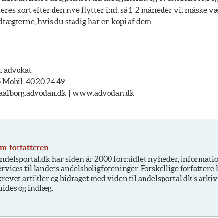
res kort efter den nye flytter ind, så 1  2 måneder vil måske v
edtægterne, hvis du stadig har en kopi af dem.
, advokat
5 Mobil: 40 20 24 49
@aalborg.advodan.dk | www.advodan.dk
m forfatteren
ndelsportal.dk har siden år 2000 formidlet nyheder, informati
ervices til landets andelsboligforeninger. Forskellige forfattere
krevet artikler og bidraget med viden til andelsportal.dk’s arkiv
uides og indlæg.