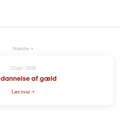
Næste →
23 apr. 2008
dannelse af gæld
Læs svar →