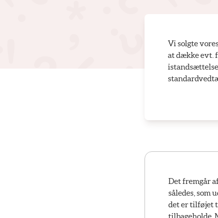
Vi solgte vore
at dække evt. 
istandsættels
standardvedtæ
Det fremgår af
således, som u
det er tilføje
tilbageholde. 