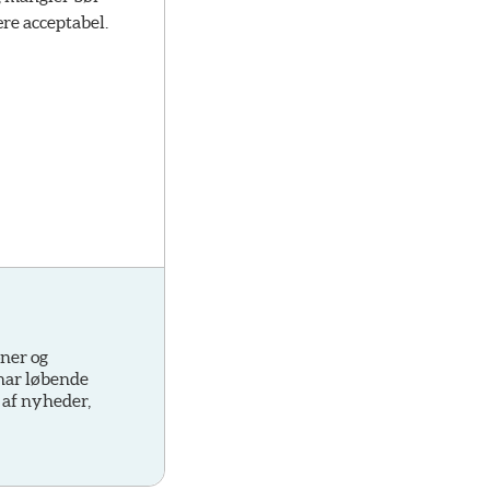
ære acceptabel.
oner og
 har løbende
 af nyheder,