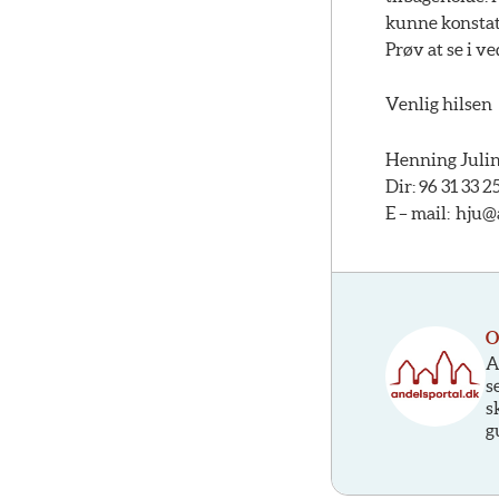
kunne konstate
Prøv at se i v
Venlig hilsen
Henning Julin
Dir: 96 31 33 2
E – mail: hju
O
A
s
s
g