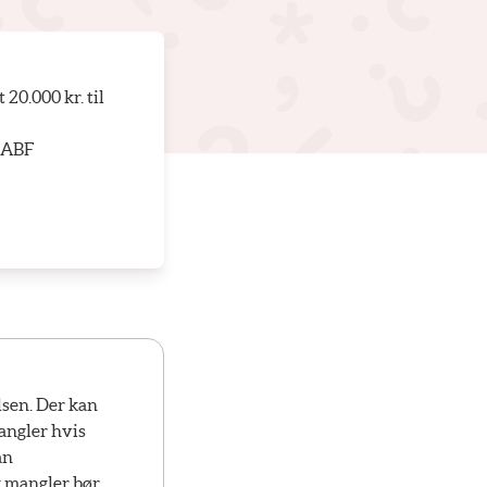
20.000 kr. til
r ABF
lsen. Der kan
mangler hvis
an
og mangler bør