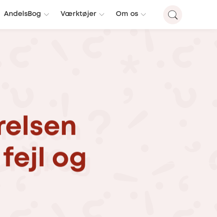
AndelsBog
Værktøjer
Om os
relsen
fejl
og