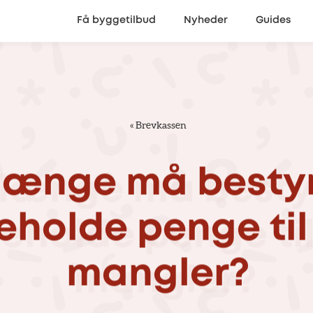
Få byggetilbud
Nyheder
Guides
«
Brevkassen
længe
må
besty
geholde
penge
til
mangler?