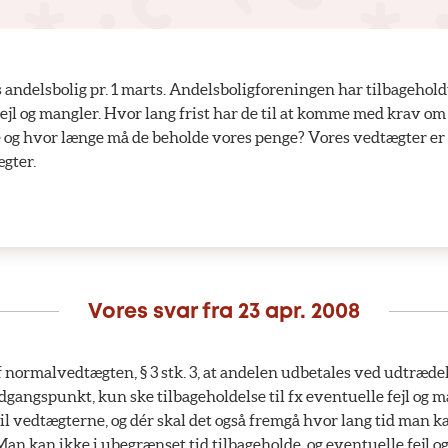
s andelsbolig pr. 1 marts. Andelsboligforeningen har tilbageholdt 
fejl og mangler. Hvor lang frist har de til at komme med krav om
e og hvor længe må de beholde vores penge? Vores vedtægter e
gter.
Vores svar fra
23 apr. 2008
 normalvedtægten, § 3 stk. 3, at andelen udbetales ved udtræde
dgangspunkt, kun ske tilbageholdelse til fx eventuelle fejl og 
t til vedtægterne, og dér skal det også fremgå hvor lang tid man k
Man kan ikke i ubegrænset tid tilbageholde, og eventuelle fejl 