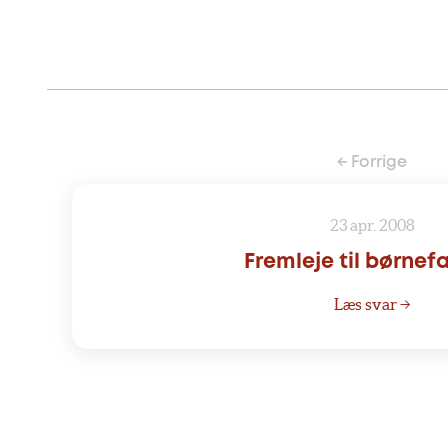
← Forrige
23 apr. 2008
Fremleje til børnef
Læs svar →