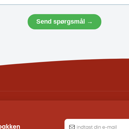
Send spørgsmål →
dbakken