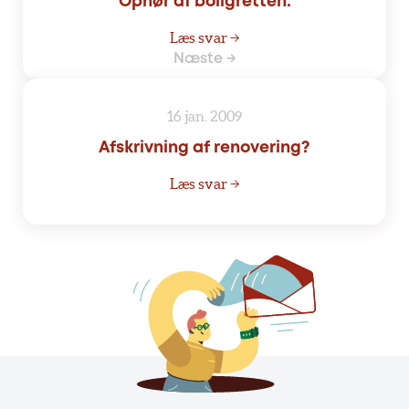
Ophør af boligretten.
Læs svar →
Næste →
16 jan. 2009
Afskrivning af renovering?
Læs svar →