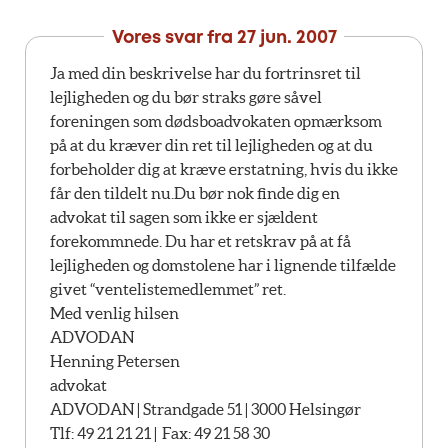
Vores svar fra
27 jun. 2007
Ja med din beskrivelse har du fortrinsret til
lejligheden og du bør straks gøre såvel
foreningen som dødsboadvokaten opmærksom
på at du kræver din ret til lejligheden og at du
forbeholder dig at kræve erstatning, hvis du ikke
får den tildelt nu.Du bør nok finde dig en
advokat til sagen som ikke er sjældent
forekommnede. Du har et retskrav på at få
lejligheden og domstolene har i lignende tilfælde
givet “ventelistemedlemmet” ret.
Med venlig hilsen
ADVODAN
Henning Petersen
advokat
ADVODAN | Strandgade 51 | 3000 Helsingør
Tlf: 49 21 21 21 | Fax: 49 21 58 30