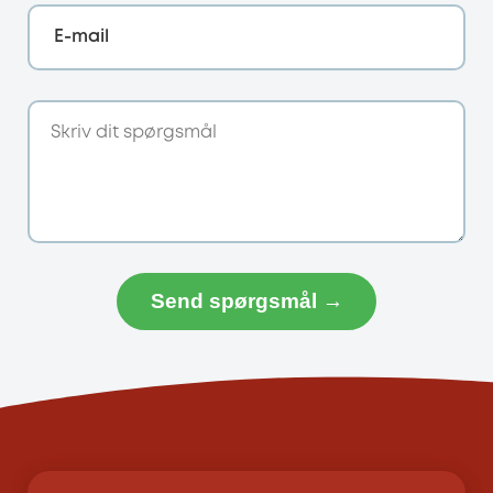
E-mail
Send spørgsmål →