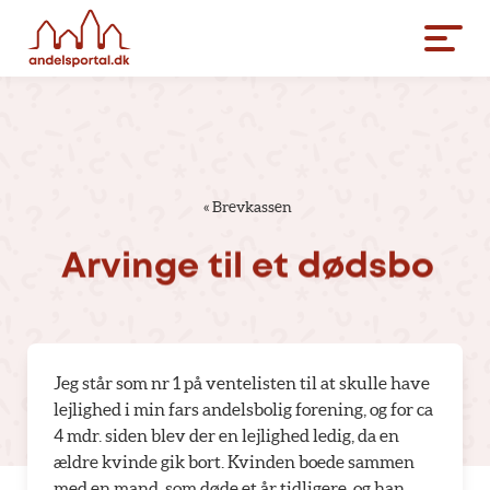
«
Brevkassen
Arvinge
til
et
dødsbo
Jeg står som nr 1 på ventelisten til at skulle have
lejlighed i min fars andelsbolig forening, og for ca
4 mdr. siden blev der en lejlighed ledig, da en
ældre kvinde gik bort. Kvinden boede sammen
med en mand, som døde et år tidligere, og han